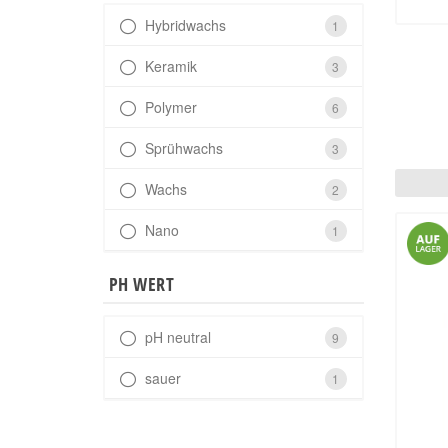
Hybridwachs
1
Keramik
3
Polymer
6
Sprühwachs
3
Wachs
2
Nano
1
PH WERT
pH neutral
9
sauer
1