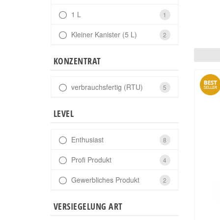
1 L
1
Kleiner Kanister (5 L)
2
KONZENTRAT
verbrauchsfertig (RTU)
5
LEVEL
Enthusiast
8
Profi Produkt
4
Gewerbliches Produkt
2
VERSIEGELUNG ART