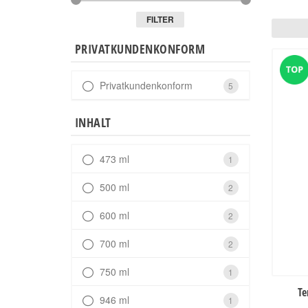
FILTER
PRIVATKUNDENKONFORM
Privatkundenkonform
5
INHALT
473 ml
1
500 ml
2
600 ml
2
700 ml
2
750 ml
1
Te
946 ml
1