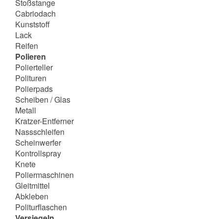
Stoßstange
Cabriodach
Kunststoff
Lack
Reifen
Polieren
Polierteller
Polituren
Polierpads
Scheiben / Glas
Metall
Kratzer-Entferner
Nassschleifen
Scheinwerfer
Kontrollspray
Knete
Poliermaschinen
Gleitmittel
Abkleben
Politurflaschen
Versiegeln