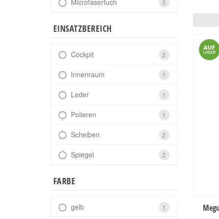
Microfasertuch
3
EINSATZBEREICH
Cockpit
2
Innenraum
1
Leder
1
Polieren
1
Scheiben
2
Spiegel
2
FARBE
gelb
Megu
1