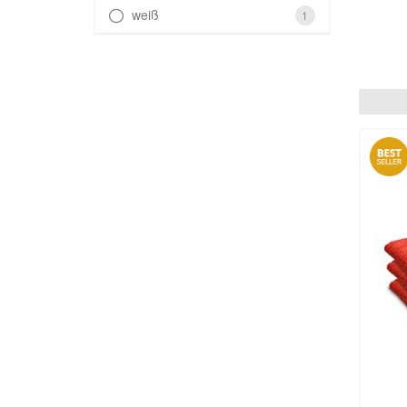
weiß
1