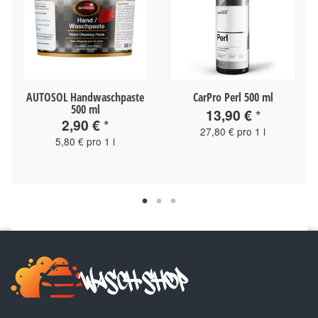
e
AUTOSOL Handwaschpaste
CarPro Perl 500 ml
500 ml
13,90 €
*
2,90 €
*
27,80 € pro 1 l
5,80 € pro 1 l