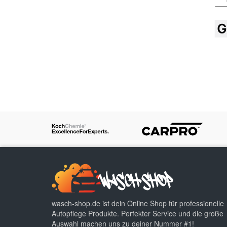
wasch-shop.de ist dein Online Shop für professionelle
Autopflege Produkte. Perfekter Service und die große
Auswahl machen uns zu deiner Nummer #1!