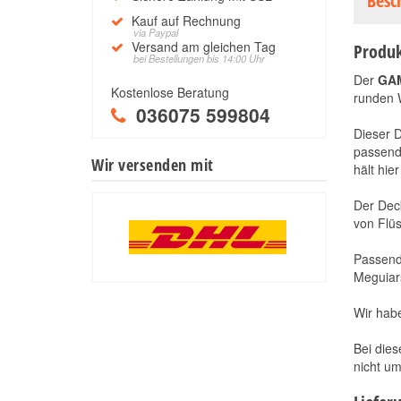
Besc
Kauf auf Rechnung
via Paypal
Versand am gleichen Tag
Produk
bei Bestellungen bis 14:00 Uhr
Der
GAM
Kostenlose Beratung
runden 
036075 599804
Dieser 
passende
Wir versenden mit
hält hie
Der Deck
von Flüs
Passend 
Meguiar
Wir habe
Bei dies
nicht um