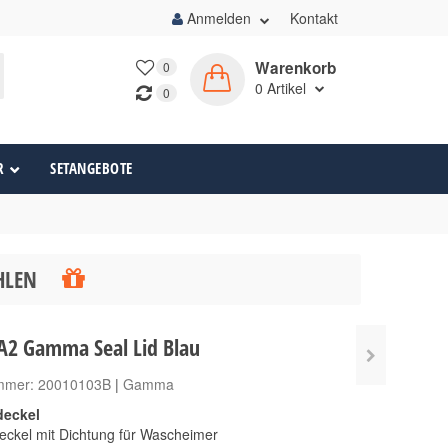
Anmelden
Kontakt
Warenkorb
0
0
Artikel
0
R
SETANGEBOTE
ÄHLEN
 Gamma Seal Lid Blau
ummer:
20010103B
|
Gamma
deckel
ckel mit Dichtung für Wascheimer