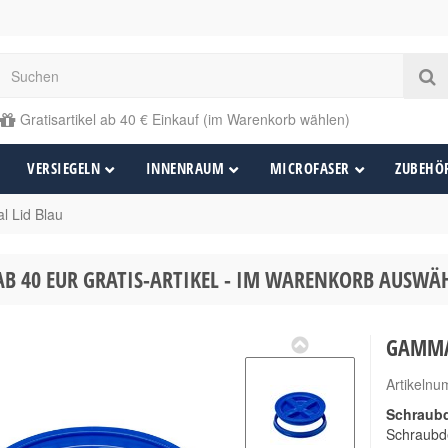
Gratisartikel ab 40 € Einkauf (im Warenkorb wählen)
VERSIEGELN
INNENRAUM
MICROFASER
ZUBEHÖ
 Lid Blau
AB 40 EUR GRATIS-ARTIKEL - IM WARENKORB AUSW
GAMMA2
Artikeln
Schraub
Schraubde