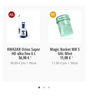
KWAZAR Orion Super
Magic Bucket MB 5
KWAZAR Me
HD alka line 6 L
GAL Mint
SUPER 360 Pr
56,90 €
11,90 €
blau
*
*
8,69 
56,90 € pro 1 Stück
11,90 € pro 1 Stück
8,69 € pro 1