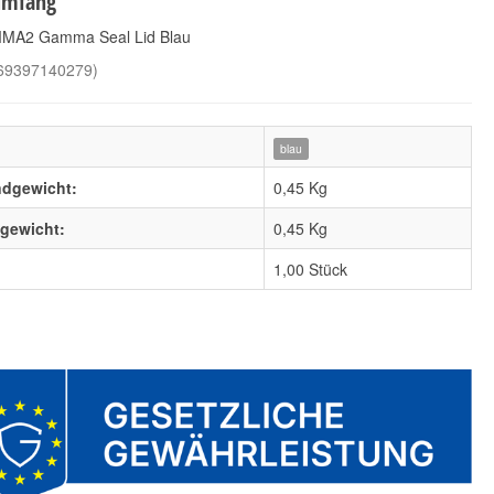
umfang
MA2 Gamma Seal Lid Blau
69397140279
)
blau
ndgewicht:
0,45 Kg
FYBR Mikrofaser G400
KWAZAR Orion Super
lgewicht:
0,45
Kg
Cleaning Pro+ 12 L
3,99 €
*
61,90 €
*
3,99 € pro 1 Stück
1,00 Stück
61,90 € pro 1 Stück