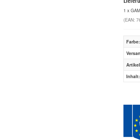
Liefer
1 x GAM
(EAN:
7
Farbe:
Versa
Artike
Inhalt: