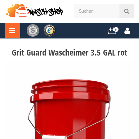
0
Grit Guard Wascheimer 3.5 GAL rot