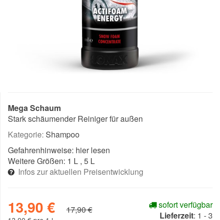
Mega Schaum
Stark schäumender Reiniger für außen
Kategorie:
Shampoo
Gefahrenhinweise:
hier lesen
Weitere Größen:
1 L
, 5 L
Infos zur aktuellen Preisentwicklung
13,90 €
sofort verfügbar
17,90 €
Lieferzeit
:
1 - 3