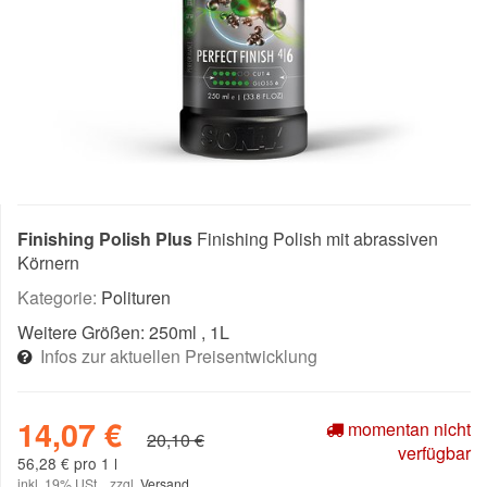
Finishing Polish Plus
Finishing Polish mit abrassiven
Körnern
Kategorie:
Polituren
Weitere Größen:
250ml
, 1L
Infos zur aktuellen Preisentwicklung
14,07 €
momentan nicht
20,10 €
verfügbar
56,28 € pro 1 l
inkl. 19% USt. , zzgl.
Versand