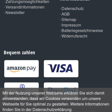
Zahlungsmoeglichkeiten
Versandinformationen
Datenschutz
Newsletter
AGB
Sitemap
Impressum
Batteriegesetzhinweise
Widerrufsrecht
Bequem zahlen
Mit der Nutzung unserer Webseite erklären Sie sich damit
einverstanden, dass wir Cookies verwenden um unsere
Webseite für Sie optimal zu gestalten. Weitere Informationen
finden Sie in der Datenschutzerklärung.
•
*
Alle Preise inkl. gesetzlicher USt., zzgl.
Versand
•