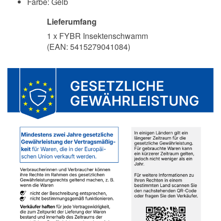
Farbe: Gelb
Lieferumfang
1 x FYBR Insektenschwamm
(EAN:
5415279041084
)