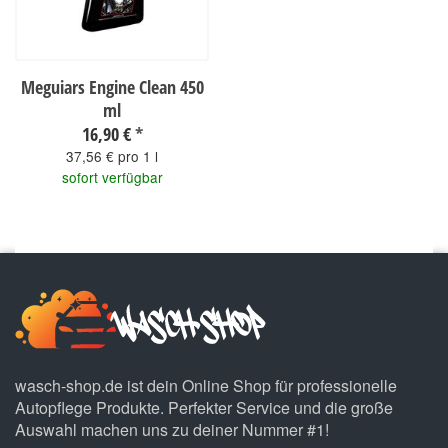
Meguiars Engine Clean 450
ml
16,90 €
*
37,56 € pro 1 l
sofort verfügbar
wasch-shop.de ist dein Online Shop für professionelle
Autopflege Produkte. Perfekter Service und die große
Auswahl machen uns zu deiner Nummer #1!