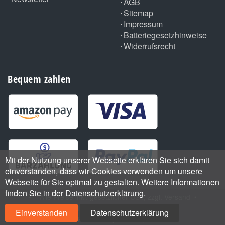
AGB
Sitemap
Impressum
Batteriegesetzhinweise
Widerrufsrecht
Bequem zahlen
Mit der Nutzung unserer Webseite erklären Sie sich damit
einverstanden, dass wir Cookies verwenden um unsere
Webseite für Sie optimal zu gestalten. Weitere Informationen
finden Sie in der Datenschutzerklärung.
•
*
Alle Preise inkl. gesetzlicher USt., zzgl.
Versand
•
Handmade with
by ThemeArt
Einverstanden
Datenschutzerklärung
Powered by
JTL-Shop