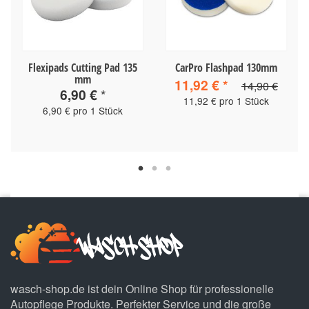
Flexipads Cutting Pad 135
CarPro Flashpad 130mm
mm
11,92 €
*
14,90 €
6,90 €
*
11,92 € pro 1 Stück
6,90 € pro 1 Stück
wasch-shop.de ist dein Online Shop für professionelle
Autopflege Produkte. Perfekter Service und die große