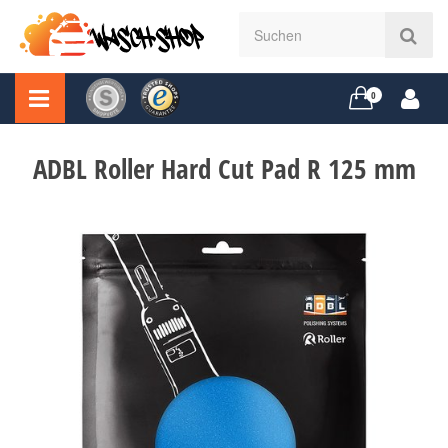
0
ADBL Roller Hard Cut Pad R 125 mm