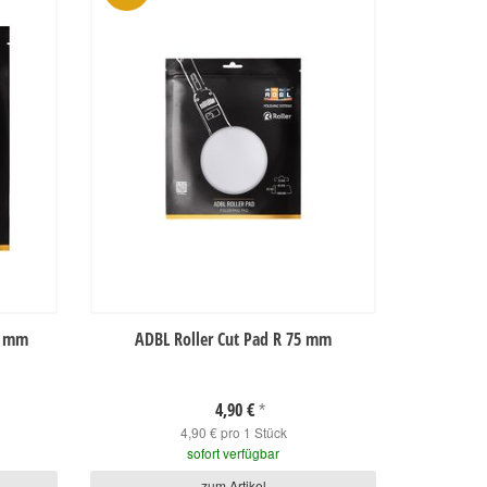
50 mm
ADBL Roller Cut Pad R 75 mm
4,90 €
*
4,90 € pro 1 Stück
sofort verfügbar
zum Artikel