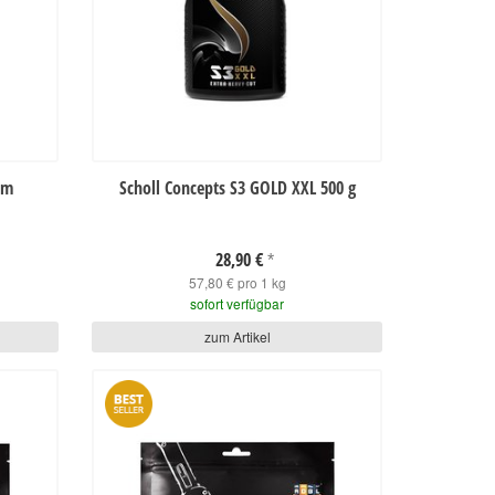
mm
Scholl Concepts S3 GOLD XXL 500 g
28,90 €
*
57,80 € pro 1 kg
sofort verfügbar
zum Artikel