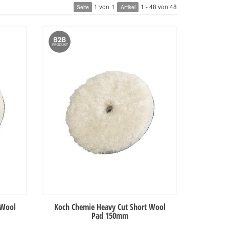
1 von
1
1 - 48 von 48
Seite
Artikel
 Wool
Koch Chemie Heavy Cut Short Wool
Pad 150mm