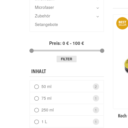
Microfaser
Zubehör
Setangebote
Preis:
0 €
-
100 €
FILTER
INHALT
50 ml
2
75 ml
1
250 ml
1
Koch 
1 L
1