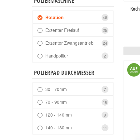
POLIERMASCHINE
Koch
Rotation
48
Exzenter Freilauf
25
Exzenter Zwangsantrieb
24
Handpolitur
2
POLIERPAD DURCHMESSER
30 - 70mm
7
70 - 90mm
16
120 - 140mm
8
140 - 180mm
11