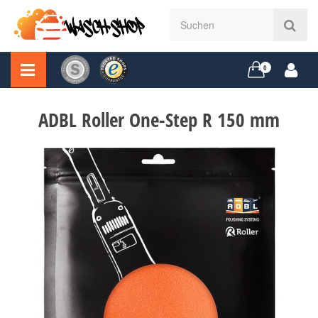
0
ADBL Roller One-Step R 150 mm