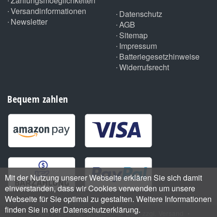
Zahlungsmoeglichkeiten
Versandinformationen
Datenschutz
Newsletter
AGB
Sitemap
Impressum
Batteriegesetzhinweise
Widerrufsrecht
Bequem zahlen
Mit der Nutzung unserer Webseite erklären Sie sich damit
einverstanden, dass wir Cookies verwenden um unsere
Webseite für Sie optimal zu gestalten. Weitere Informationen
finden Sie in der Datenschutzerklärung.
•
*
Alle Preise inkl. gesetzlicher USt., zzgl.
Versand
•