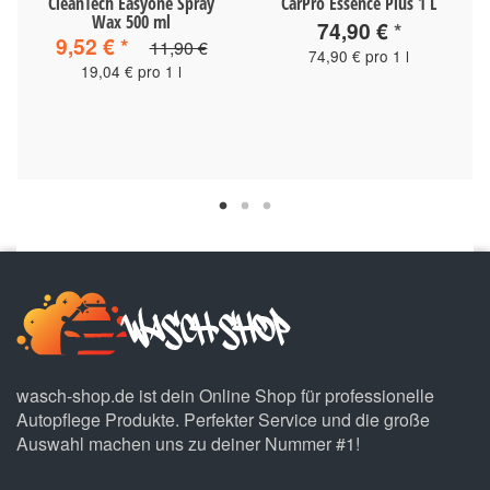
CleanTech Easyone Spray
CarPro Essence Plus 1 L
Wax 500 ml
74,90 €
*
9,52 €
*
11,90 €
74,90 € pro 1 l
19,04 € pro 1 l
wasch-shop.de ist dein Online Shop für professionelle
Autopflege Produkte. Perfekter Service und die große
Auswahl machen uns zu deiner Nummer #1!