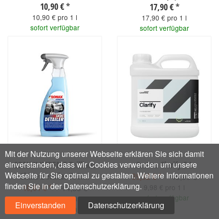
10,90 €
*
17,90 €
*
10,90 € pro 1 l
17,90 € pro 1 l
sofort verfügbar
sofort verfügbar
Mit der Nutzung unserer Webseite erklären Sie sich damit
einverstanden, dass wir Cookies verwenden um unsere
SONAX XTREME Brilliant
CarPro Clarify 5 L
Webseite für Sie optimal zu gestalten. Weitere Informationen
Shine Detailer 750ml
39,92 €
*
49,90 €
finden Sie in der Datenschutzerklärung.
10,01 €
*
14,30 €
9,98 € pro 1 l
sofort verfügbar
13,35 € pro 1 l
Einverstanden
Datenschutzerklärung
sofort verfügbar