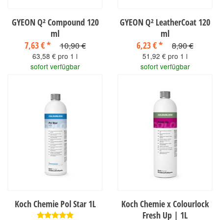
GYEON Q² Compound 120
GYEON Q² LeatherCoat 120
ml
ml
7,63 €
*
6,23 €
*
10,90 €
8,90 €
63,58 € pro 1 l
51,92 € pro 1 l
sofort verfügbar
sofort verfügbar
Koch Chemie Pol Star 1L
Koch Chemie x Colourlock
Fresh Up | 1L