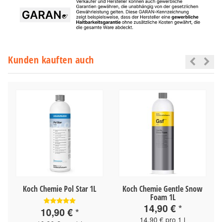
Kunden kauften auch
Koch Chemie Pol Star 1L
Koch Chemie Gentle Snow
h
Foam 1L
14,90 €
*
10,90 €
*
14,90 € pro 1 l