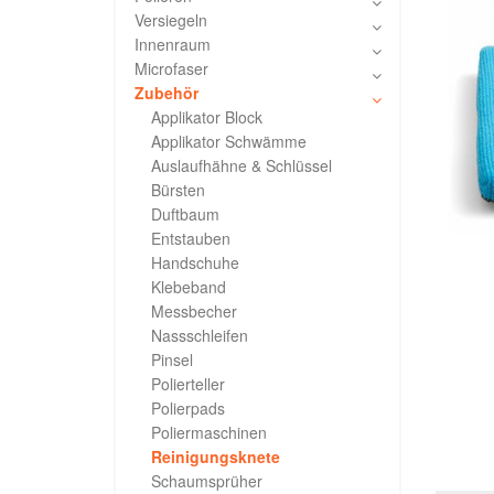
Versiegeln
Innenraum
Microfaser
Zubehör
Applikator Block
Applikator Schwämme
Auslaufhähne & Schlüssel
Bürsten
Duftbaum
Entstauben
Handschuhe
Klebeband
Messbecher
Nassschleifen
Pinsel
Polierteller
Polierpads
Poliermaschinen
Reinigungsknete
Schaumsprüher