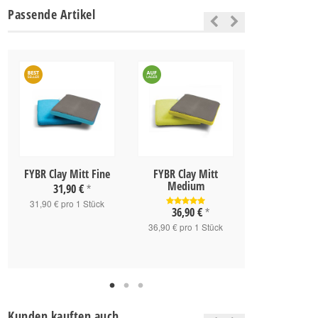
Passende Artikel
FYBR Clay Mitt Fine
FYBR Clay Mitt
FYBR Clay P
Medium
31,90 €
32,90 
*
31,90 € pro 1 Stück
32,90 € pro 
36,90 €
*
36,90 € pro 1 Stück
Kunden kauften auch