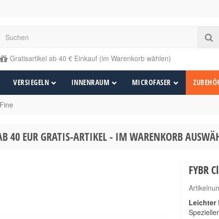
Gratisartikel ab 40 € Einkauf (im Warenkorb wählen)
VERSIEGELN
INNENRAUM
MICROFASER
ZUBEHÖ
 Fine
AB 40 EUR GRATIS-ARTIKEL - IM WARENKORB AUSW
FYBR Cl
Artikeln
Leichter
Spezielle