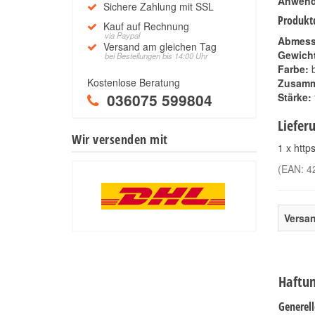
Anwend
Sichere Zahlung mit SSL
Produktd
Kauf auf Rechnung
via Paypal
Abmess
Versand am gleichen Tag
Gewicht
bei Bestellungen bis 14:00 Uhr
Farbe:
b
Kostenlose Beratung
Zusamm
036075 599804
Stärke:
Liefer
Wir versenden mit
1 x http
(EAN:
4
Versa
Haftun
Generel