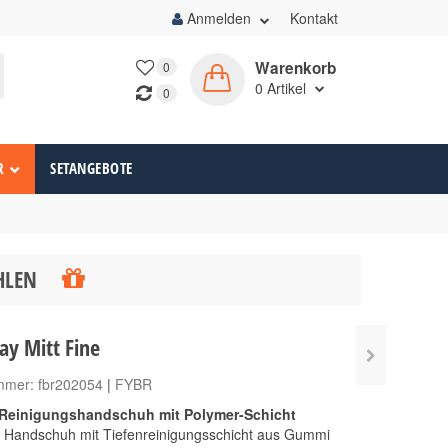
Anmelden
Kontakt
Warenkorb
0
0
Artikel
0
R
SETANGEBOTE
ÄHLEN
ay Mitt Fine
ummer:
fbr202054
|
FYBR
 Reinigungshandschuh mit Polymer-Schicht
r Handschuh mit Tiefenreinigungsschicht aus Gummi