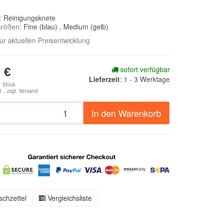
e:
Reinigungsknete
Größen:
Fine (blau)
, Medium (gelb)
zur aktuellen Preisentwicklung
sofort verfügbar
 €
Lieferzeit
:
1 - 3 Werktage
1 Stück
. , zzgl.
Versand
In den Warenkorb
chzettel
Vergleichsliste