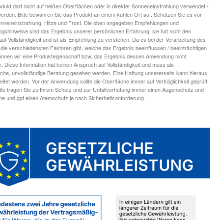
dukt darf nicht auf heißen Oberflächen oder in direkter Sonneneinstrahlung verwendet /
 werden. Bitte bewahren Sie das Produkt an einem kühlen Ort auf. Schützen Sie es vor
onneneinstrahlung, Hitze und Frost. Die oben angegeben Empfehlungen und
ngshinweise sind das Ergebnis unserer persönlichen Erfahrung, sie hat nicht den
uf Vollständigkeit und ist als Empfehlung zu verstehen. Da es bei der Verarbeitung des
die verschiedensten Faktoren gibt, welche das Ergebnis beeinflussen / beeinträchtigen
nnen wir eine Produkteigenschaft bzw. das Ergebnis dessen Anwendung nicht
n. Diese Information hat keinen Anspruch auf Vollständigkeit und muss als
iche, unvollständige Beratung gesehen werden. Eine Haftung unsererseits kann hieraus
leitet werden. Vor der Anwendung sollte die Oberfläche immer auf Verträglichkeit geprüft
tte tragen Sie zu Ihrem Schutz und zur Unfallverhütung immer einen Augenschutz und
 und ggf einen Atemschutz je nach Sicherheitsanforderung.
FYBR Ultra Polish |
FYBR Basic Gelb
5er Set
1,90 €
*
24,90 €
29,50 €
*
1,90 € pro 1 Stück
4,98 € pro 1 Stück