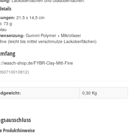
ung:
Lackoberflächen und Glasoberflächen.
etails
ungen:
21,5 x 14,5 cm
:
73 g
lau
ensetzung:
Gummi Polymer + Mikrofaser
fine (leicht bis mittel verschmutze Lackoberflächen)
umfang
s://wasch-shop.de/FYBR-Clay-Mitt-Fine
Koch Chemie Spray
FYBR Clay Mitt
Sealant 500ml
Medium
260710010812
)
29,60 €
36,90 €
*
*
59,20 € pro 1 l
36,90 € pro 1 Stück
ndgewicht:
0,30 Kg
gsausschluss
le Produkthinweise