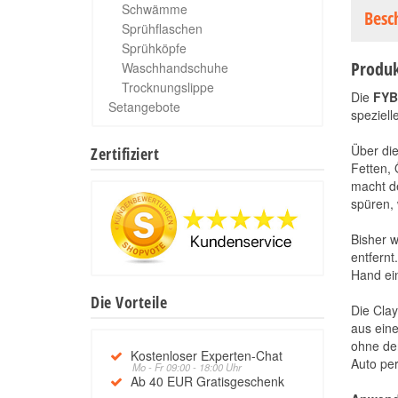
Schwämme
Besc
Sprühflaschen
Sprühköpfe
Produk
Waschhandschuhe
Trocknungslippe
Die
FYB
Setangebote
speziell
Über die
Zertifiziert
Fetten,
macht d
spüren, 
Bisher w
entfern
Hand ein
Die Vorteile
Die Clay
aus ein
ohne de
Kostenloser Experten-Chat
Auto per
Mo - Fr 09:00 - 18:00 Uhr
Ab 40 EUR Gratisgeschenk