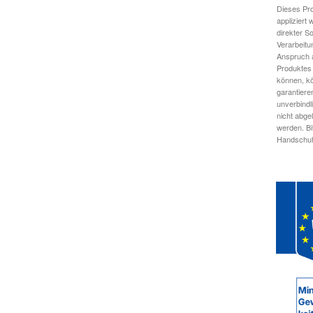
Dieses Pro
appliziert
direkter S
Verarbeitu
Anspruch a
Produktes 
können, kö
garantiere
unverbindl
nicht abge
werden. Bi
Handschuhe