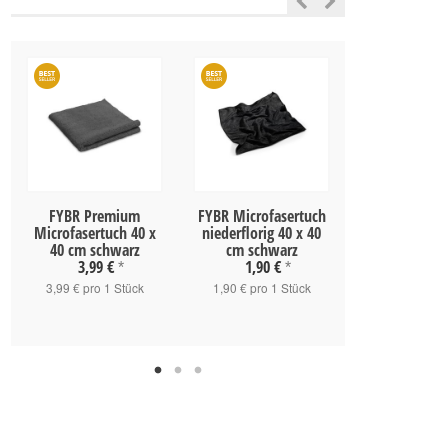
FYBR Premium
FYBR Microfasertuch
fybr® XXL Dr
Microfasertuch 40 x
niederflorig 40 x 40
90 cm or
40 cm schwarz
cm schwarz
19,90 
3,99 €
1,90 €
*
*
19,90 € pro 
3,99 € pro 1 Stück
1,90 € pro 1 Stück