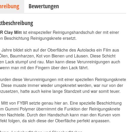
hreibung
Bewertungen
tbeschreibung
R Clay Mitt
ist einspezieller Reinigungshandschuh der mit einer
en Beschichtung Reinigungsknete ersetzt.
 Jahre bildet sich auf der Oberfläche des Autolacks ein Film aus
 Ölen, Baumharzen, Kot von Bienen und Läusen. Diese Schicht
en Lack stumpf und rau. Man kann diese Verunreinigungen auch
wenn man mit den Fingern über den Lack fährt.
FYBR Clay Pad
FYBR Clay Sponge
Medium
Medium
urden diese Verunreinigungen mit einer speziellen Reinigungsknete
31,90 €
10,90 €
*
*
t. Diese musste immer wieder umgeknetet werden, war nur von der
31,90 € pro 1 Stück
10,90 € pro 1 Stück
zusetzen, hatte auch keine lange Standzeit und war somit teuer.
 Mitt von FYBR setzte genau hier an. Eine spezielle Beschichtung
em Gummi Polymer übernimmt die Funktion der Reinigungsknete
ren Nachteile. Durch den Handschuh kann man den Kurven vom
fekt folgen, da sich diese der Oberfläche perfekt anpassen.