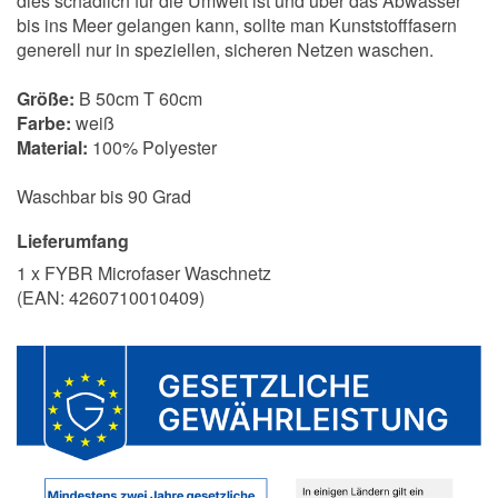
dies schädlich für die Umwelt ist und über das Abwasser
bis ins Meer gelangen kann, sollte man Kunststofffasern
generell nur in speziellen, sicheren Netzen waschen.
Größe:
B 50cm T 60cm
Farbe:
weiß
Material:
100% Polyester
Waschbar bis 90 Grad
Lieferumfang
1 x FYBR Microfaser Waschnetz
(EAN:
4260710010409
)