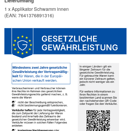
Lieferumfang
1 x Applikator Schwamm innen
(EAN:
7641376891316
)