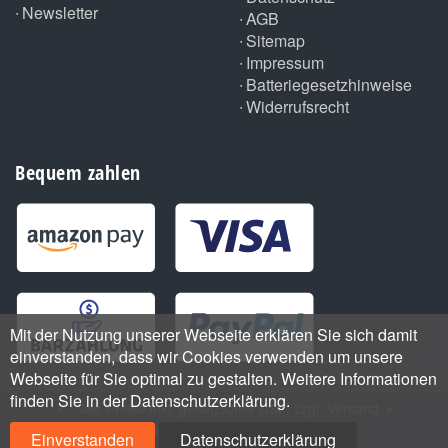
Newsletter
AGB
Sitemap
Impressum
Batteriegesetzhinweise
Widerrufsrecht
Bequem zahlen
Mit der Nutzung unserer Webseite erklären Sie sich damit
einverstanden, dass wir Cookies verwenden um unsere
Webseite für Sie optimal zu gestalten. Weitere Informationen
finden Sie in der Datenschutzerklärung.
•
*
Alle Preise inkl. gesetzlicher USt., zzgl.
Versand
•
Handmade with
by ThemeArt
Einverstanden
Datenschutzerklärung