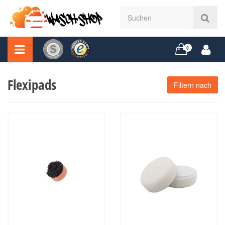
0
Flexipads
Filtern nach