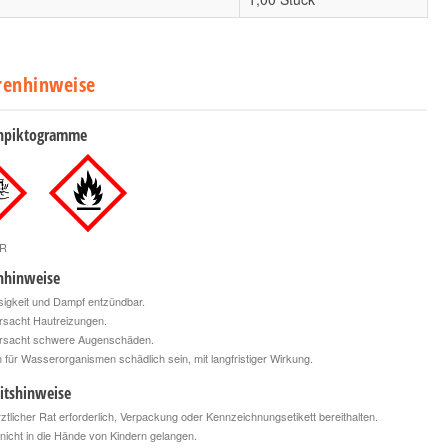
renhinweise
npiktogramme
R
nhinweise
igkeit und Dampf entzündbar.
rsacht Hautreizungen.
rsacht schwere Augenschäden.
für Wasserorganismen schädlich sein, mit langfristiger Wirkung.
itshinweise
rztlicher Rat erforderlich, Verpackung oder Kennzeichnungsetikett bereithalten.
nicht in die Hände von Kindern gelangen.