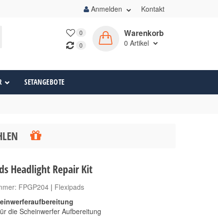
Anmelden
Kontakt
Warenkorb
0
0
Artikel
0
R
SETANGEBOTE
ÄHLEN
ds Headlight Repair Kit
ummer:
FPGP204
|
Flexipads
heinwerferaufbereitung
 für die Scheinwerfer Aufbereitung