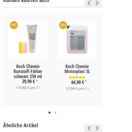
Kunden kauften auch
Koch Chemie
Koch Chemie
Koch Chemie 
Kunstoff-Färber
Motorplast 5L
Star 1
schwarz 250 ml
29,90 €
*
64,90 €
21,90 
*
119,60 € pro 1 l
12,98 € pro 1 l
21,90 € pro
Ähnliche Artikel