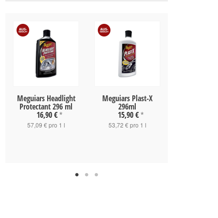
Meguiars Headlight
Meguiars Plast-X
CarPro CeriGl
Protectant 296 ml
296ml
150ml
16,90 €
15,90 €
*
*
19,90 
57,09 € pro 1 l
53,72 € pro 1 l
132,67 € pr