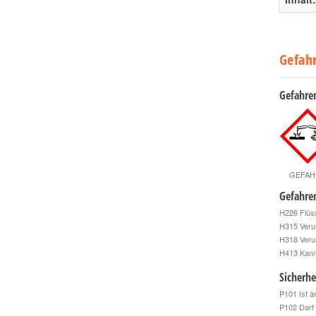
Gefah
Gefahre
GEFAH
Gefahre
H226 Flüss
H315 Veru
H318 Veru
H413 Kann 
Sicherhe
P101 Ist ä
P102 Darf 