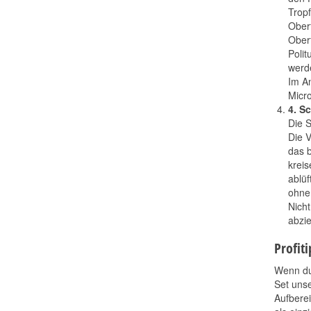
Tropf
Oberf
Oberf
Polit
werde
Im A
Micr
4. Sc
Die S
Die V
das b
kreis
ablüf
ohne
Nicht
abzie
Profit
Wenn du 
Set unse
Aufberei