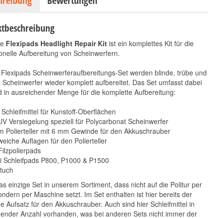
hreibung
Bewertungen
tbeschreibung
ue
Flexipads Headlight Repair Kit
ist ein komplettes Kit für die
onelle Aufbereitung von Scheinwerfern.
Flexipads Scheinwerferaufbereitungs-Set werden blinde, trübe und
e Scheinwerfer wieder komplett aufbereitet. Das Set umfasst dabei
d in ausreichender Menge für die komplette Aufbereitung:
Koch Chemie Leather
Tenzi Detailer Reifen
 Schleifmittel für Kunstoff-Oberflächen
Star 1L
& Kunststoff 300 ml
UV Versiegelung speziell für Polycarbonat Scheinwerfer
14,90 €
*
 Polierteller mit 6 mm Gewinde für den Akkuschrauber
21,90 €
*
49,67 € pro 1 l
weiche Auflagen für den Polierteller
21,90 € pro 1 l
Filzpolierpads
ei Schleifpads P800, P1000 & P1500
rtuch
das einzige Set in unserem Sortiment, dass nicht auf die Politur per
ndern per Maschine setzt. Im Set enthalten ist hier bereits der
 Aufsatz für den Akkuschrauber. Auch sind hier Schleifmittel in
hender Anzahl vorhanden, was bei anderen Sets nicht immer der