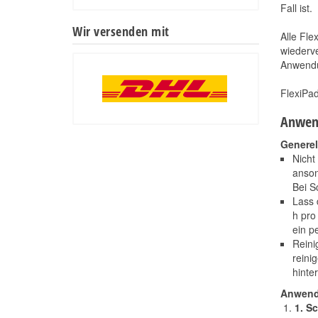
Fall ist.
Wir versenden mit
Alle Fle
wiederv
Anwendu
FlexiPad
Anwen
Generel
Nicht
anson
Bei S
Lass 
h pro
ein p
Reini
reini
hinte
Anwen
1. Sc