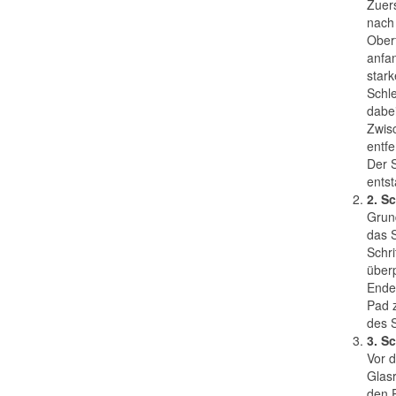
Zuers
nach
Ober
anfa
stark
Schle
dabei
Zwisc
entf
Der S
entst
2. S
Grund
das S
Schri
über
Ende
Pad 
des S
3. Sc
Vor d
Glasr
den P