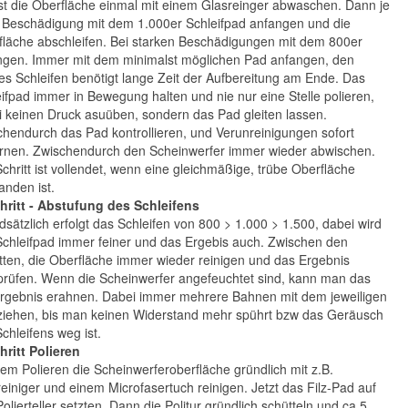
t die Oberfläche einmal mit einem Glasreinger abwaschen. Dann je
 Beschädigung mit dem 1.000er Schleifpad anfangen und die
fläche abschleifen. Bei starken Beschädigungen mit dem 800er
ngen. Immer mit dem minimalst möglichen Pad anfangen, den
es Schleifen benötigt lange Zeit der Aufbereitung am Ende. Das
ifpad immer in Bewegung halten und nie nur eine Stelle polieren,
 keinen Druck asuüben, sondern das Pad gleiten lassen.
hendurch das Pad kontrollieren, und Verunreinigungen sofort
ernen. Zwischendurch den Scheinwerfer immer wieder abwischen.
chritt ist vollendet, wenn eine gleichmäßige, trübe Oberfläche
anden ist.
chritt - Abstufung des Schleifens
sätzlich erfolgt das Schleifen von 800 > 1.000 > 1.500, dabei wird
chleifpad immer feiner und das Ergebis auch. Zwischen den
tten, die Oberfläche immer wieder reinigen und das Ergebnis
prüfen. Wenn die Scheinwerfer angefeuchtet sind, kann man das
rgebnis erahnen. Dabei immer mehrere Bahnen mit dem jeweiligen
ziehen, bis man keinen Widerstand mehr spührt bzw das Geräusch
chleifens weg ist.
hritt Polieren
em Polieren die Scheinwerferoberfläche gründlich mit z.B.
einiger und einem Microfasertuch reinigen. Jetzt das Filz-Pad auf
olierteller setzten. Dann die Politur gründlich schütteln und ca 5