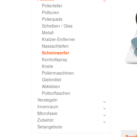
Polierteller
Polituren
Polierpads
Scheiben / Glas
Metall
Kratzer-Entferner
Nassschleifen
Scheinwerfer
Kontrollspray
Knete
Poliermaschinen
Gleitmittel
Abkleben
Politurflaschen
Versiegeln
Innenraum
Microfaser
Zubehör
Setangebote