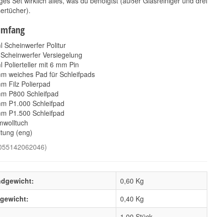
iges Set wirklich alles, was du benöigtst (außer Glasreiniger und drei
ertücher).
umfang
l Scheinwerfer Politur
 Scheinwerfer Versiegelung
l Polierteller mit 6 mm Pin
mm weiches Pad für Schleifpads
m Filz Polierpad
mm P800 Schleifpad
mm P1.000 Schleifpad
mm P1.500 Schleifpad
mwolltuch
itung (eng)
055142062046
)
ndgewicht:
0,60 Kg
lgewicht:
0,40
Kg
1,00 Stück