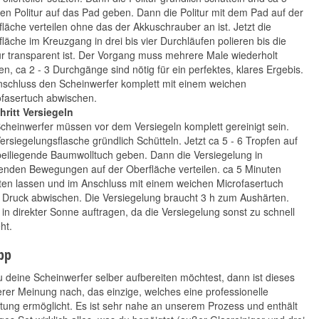
en Politur auf das Pad geben. Dann die Politur mit dem Pad auf der
läche verteilen ohne das der Akkuschrauber an ist. Jetzt die
läche im Kreuzgang in drei bis vier Durchläufen polieren bis die
ur transparent ist. Der Vorgang muss mehrere Male wiederholt
n, ca 2 - 3 Durchgänge sind nötig für ein perfektes, klares Ergebis.
nschluss den Scheinwerfer komplett mit einem weichen
ofasertuch abwischen.
hritt Versiegeln
cheinwerfer müssen vor dem Versiegeln komplett gereinigt sein.
ersiegelungsflasche gründlich Schütteln. Jetzt ca 5 - 6 Tropfen auf
eiliegende Baumwolltuch geben. Dann die Versiegelung in
enden Bewegungen auf der Oberfläche verteilen. ca 5 Minuten
ten lassen und im Anschluss mit einem weichen Microfasertuch
 Druck abwischen. Die Versiegelung braucht 3 h zum Aushärten.
 in direkter Sonne auftragen, da die Versiegelung sonst zu schnell
ht.
ipp
deine Scheinwerfer selber aufbereiten möchtest, dann ist dieses
rer Meinung nach, das einzige, welches eine professionelle
tung ermöglicht. Es ist sehr nahe an unserem Prozess und enthält