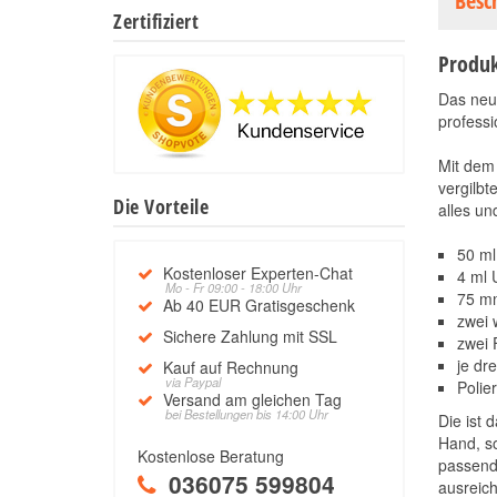
Besc
Zertifiziert
Produk
Das ne
professi
Mit dem 
vergilbt
Die Vorteile
alles un
50 ml
Kostenloser Experten-Chat
4 ml 
Mo - Fr 09:00 - 18:00 Uhr
75 mm
Ab 40 EUR Gratisgeschenk
zwei 
Sichere Zahlung mit SSL
zwei 
je dr
Kauf auf Rechnung
via Paypal
Polie
Versand am gleichen Tag
bei Bestellungen bis 14:00 Uhr
Die ist 
Hand, so
Kostenlose Beratung
passende
036075 599804
ausreic