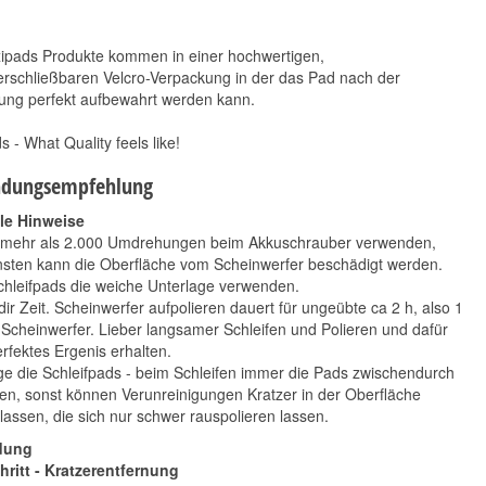
xipads Produkte kommen in einer hochwertigen,
erschließbaren Velcro-Verpackung in der das Pad nach der
ng perfekt aufbewahrt werden kann.
s - What Quality feels like!
dungsempfehlung
CarPro CeriGlass 150
AUTOSOL
le Hinweise
ml
Acrylglaspolitur 75 ml
 mehr als 2.000 Umdrehungen beim Akkuschrauber verwenden,
14,90 €
9,90 €
*
*
sten kann die Oberfläche vom Scheinwerfer beschädigt werden.
99,33 € pro 1 l
36,00 € pro 1 l
chleifpads die weiche Unterlage verwenden.
dir Zeit. Scheinwerfer aufpolieren dauert für ungeübte ca 2 h, also 1
 Scheinwerfer. Lieber langsamer Schleifen und Polieren und dafür
erfektes Ergenis erhalten.
ge die Schleifpads - beim Schleifen immer die Pads zwischendurch
gen, sonst können Verunreinigungen Kratzer in der Oberfläche
rlassen, die sich nur schwer rauspolieren lassen.
dung
hritt - Kratzerentfernung