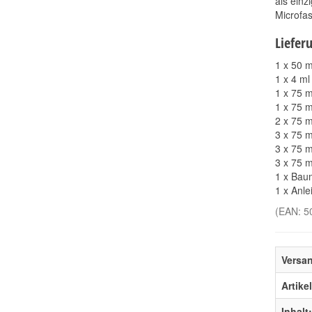
als einz
Microfas
Liefer
1 x 50 m
1 x 4 ml
1 x 75 m
1 x 75 
2 x 75 m
3 x 75 
3 x 75 
3 x 75 
1 x Bau
1 x Anle
(EAN:
5
Versa
Artike
Inhalt: