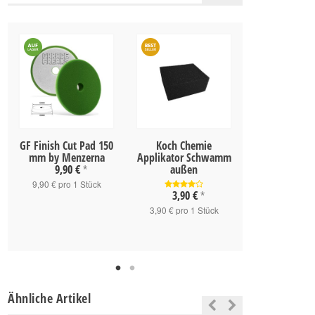
GF Finish Cut Pad 150
Koch Chemie
Tenzi Detail
mm by Menzerna
Applikator Schwamm
Cleaner 6
9,90 €
außen
3,90 €
5
*
*
9,90 € pro 1 Stück
6,50 € pro
3,90 €
*
3,90 € pro 1 Stück
Ähnliche Artikel