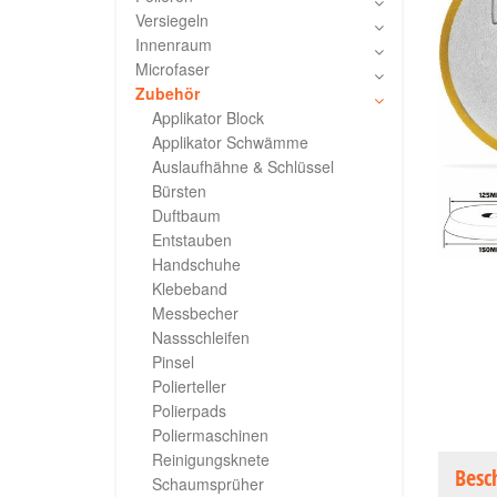
Versiegeln
Innenraum
Microfaser
Zubehör
Applikator Block
Applikator Schwämme
Auslaufhähne & Schlüssel
Bürsten
Duftbaum
Entstauben
Handschuhe
Klebeband
Messbecher
Nassschleifen
Pinsel
Polierteller
Polierpads
Poliermaschinen
Reinigungsknete
Besc
Schaumsprüher