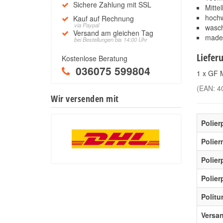
Sichere Zahlung mit SSL
Mitte
hochw
Kauf auf Rechnung
via Paypal
wasc
Versand am gleichen Tag
made
bei Bestellungen bis 14:00 Uhr
Liefer
Kostenlose Beratung
036075 599804
1 x GF 
(EAN:
4
Wir versenden mit
Polier
Polier
Polie
Polier
Politu
Versa