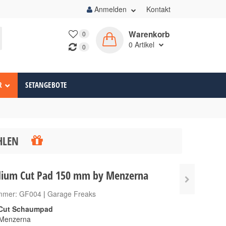
Anmelden
Kontakt
Warenkorb
0
0
Artikel
0
R
SETANGEBOTE
ÄHLEN
ium Cut Pad 150 mm by Menzerna
ummer:
GF004
|
Garage Freaks
Cut Schaumpad
Menzerna