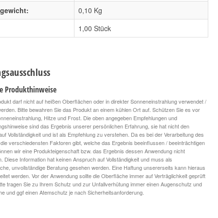
lgewicht:
0,10
Kg
1,00 Stück
gsausschluss
le Produkthinweise
dukt darf nicht auf heißen Oberflächen oder in direkter Sonneneinstrahlung verwendet /
 werden. Bitte bewahren Sie das Produkt an einem kühlen Ort auf. Schützen Sie es vor
onneneinstrahlung, Hitze und Frost. Die oben angegeben Empfehlungen und
ngshinweise sind das Ergebnis unserer persönlichen Erfahrung, sie hat nicht den
uf Vollständigkeit und ist als Empfehlung zu verstehen. Da es bei der Verarbeitung des
die verschiedensten Faktoren gibt, welche das Ergebnis beeinflussen / beeinträchtigen
nnen wir eine Produkteigenschaft bzw. das Ergebnis dessen Anwendung nicht
n. Diese Information hat keinen Anspruch auf Vollständigkeit und muss als
iche, unvollständige Beratung gesehen werden. Eine Haftung unsererseits kann hieraus
leitet werden. Vor der Anwendung sollte die Oberfläche immer auf Verträglichkeit geprüft
tte tragen Sie zu Ihrem Schutz und zur Unfallverhütung immer einen Augenschutz und
 und ggf einen Atemschutz je nach Sicherheitsanforderung.