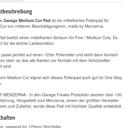
tbeschreibung
ue
Garage Medium Cut Pad
ist ein mittelhartes Polierpad für
n Cut von mittleren Beschädigungenm, made by Menzerna.
ad bseitzt einen mittelharten Schaum für Fine / Medium Cuts. Es
ct für die leichte Lackkorrektur.
passt perfekt auf einen 125er Polierteller und steht dann konisch
Tenzi Detailer IPA
Koch Chemie Pol Star
cm über, so das alle Kanten vor Kontakt mit dem Schütztelller
Cleaner 600 ml
1L
t sind.
3,90 €
5,95 €
*
10,90 €
6,50 € pro 1 l
*
em Medium Cut eignet sich dieses Polierpad auch gut für One Step
10,90 € pro 1 l
n.
 MENZERNA - In den Garage Freaks Produkten stecken über 130
fahrung. Hergestellt vont Menzerna, einem der größten Hersteller
turen und Zubehör, wurde diese Pad mit höchster Qualität entwickelt.
chaften
, passend für 125mm Stützteller