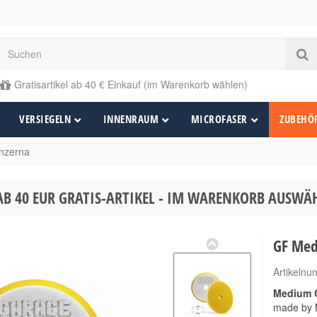
Gratisartikel ab 40 € Einkauf (im Warenkorb wählen)
VERSIEGELN
INNENRAUM
MICROFASER
ZUBEHÖ
nzerna
AB 40 EUR GRATIS-ARTIKEL - IM WARENKORB AUSW
GF Med
Artikeln
Medium 
made by 