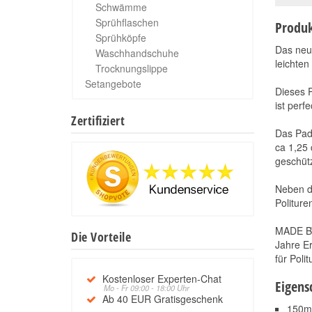
Schwämme
Sprühflaschen
Produk
Sprühköpfe
Das ne
Waschhandschuhe
leichte
Trocknungslippe
Setangebote
Dieses P
ist perfe
Zertifiziert
Das Pad 
ca 1,25 
geschütz
Neben d
Politure
MADE BY
Die Vorteile
Jahre Er
für Poli
Kostenloser Experten-Chat
Eigens
Mo - Fr 09:00 - 18:00 Uhr
Ab 40 EUR Gratisgeschenk
150mm