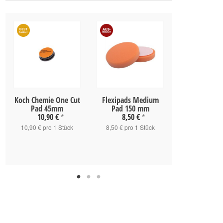
Koch Chemie One Cut
Flexipads Medium
Koch Chemie 
Pad 45mm
Pad 150 mm
Pad 15
10,90 €
8,50 €
16,90 
*
*
10,90 € pro 1 Stück
8,50 € pro 1 Stück
16,90 € pro 