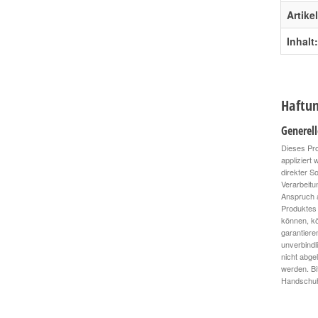
Artike
Inhalt:
Haftun
Generel
Dieses Pro
appliziert
direkter S
Verarbeitu
Anspruch a
Produktes 
können, kö
garantiere
unverbindl
nicht abge
werden. Bi
Handschuhe