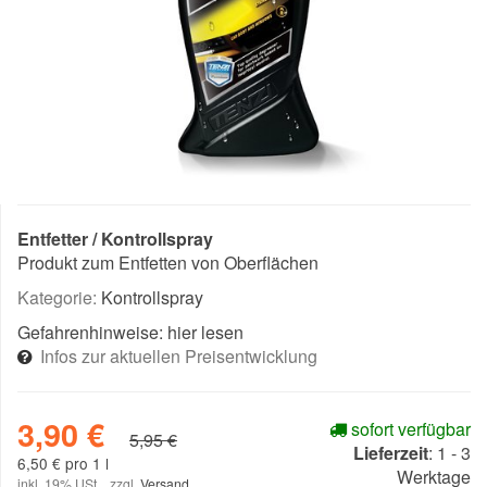
Entfetter / Kontrollspray
Produkt zum Entfetten von Oberflächen
Kategorie:
Kontrollspray
Gefahrenhinweise:
hier lesen
Infos zur aktuellen Preisentwicklung
3,90 €
sofort verfügbar
5,95 €
Lieferzeit
:
1 - 3
6,50 € pro 1 l
Werktage
inkl. 19% USt. , zzgl.
Versand