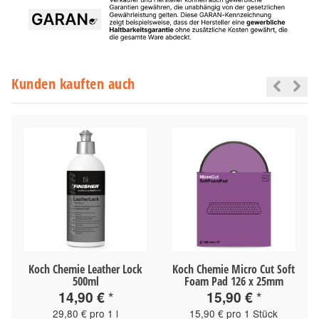
Kunden kauften auch
g
Koch Chemie Leather Lock
Koch Chemie Micro Cut Soft
500ml
Foam Pad 126 x 25mm
14,90 €
*
15,90 €
*
29,80 € pro 1 l
15,90 € pro 1 Stück