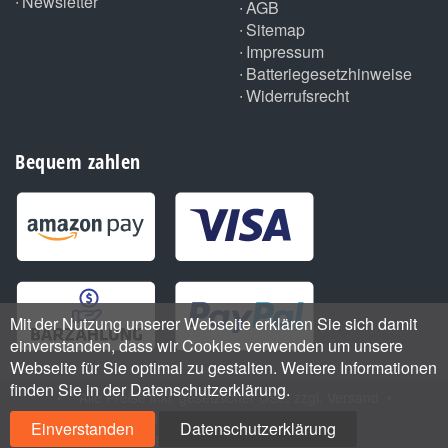
Newsletter
AGB
Sitemap
Impressum
Batteriegesetzhinweise
Widerrufsrecht
Bequem zahlen
Mit der Nutzung unserer Webseite erklären Sie sich damit
einverstanden, dass wir Cookies verwenden um unsere
Webseite für Sie optimal zu gestalten. Weitere Informationen
finden Sie in der Datenschutzerklärung.
•
*
Alle Preise inkl. gesetzlicher USt., zzgl.
Versand
•
Handmade with
by ThemeArt
Einverstanden
Datenschutzerklärung
Powered by
JTL-Shop