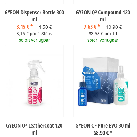
GYEON Dispenser Bottle 300
GYEON Q² Compound 120
ml
ml
3,15 €
*
7,63 €
*
4,50 €
10,90 €
3,15 € pro 1 Stück
63,58 € pro 1 l
sofort verfügbar
sofort verfügbar
GYEON Q² LeatherCoat 120
GYEON Q² Pure EVO 30 ml
ml
68,90 €
*