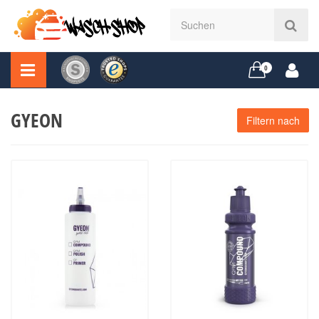
0
GYEON
Filtern nach