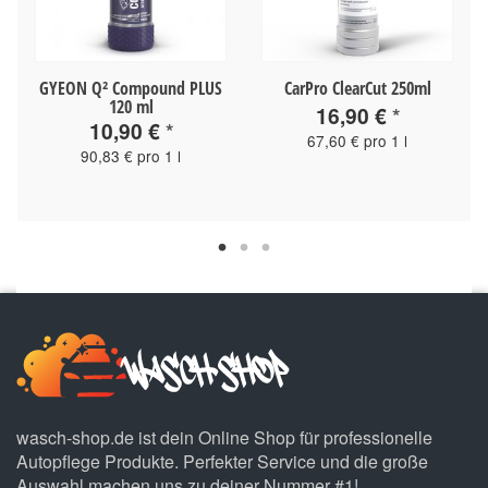
GYEON Q² Compound PLUS
CarPro ClearCut 250ml
120 ml
16,90 €
*
10,90 €
*
67,60 € pro 1 l
90,83 € pro 1 l
wasch-shop.de ist dein Online Shop für professionelle
Autopflege Produkte. Perfekter Service und die große
Auswahl machen uns zu deiner Nummer #1!