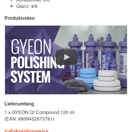
Glanz: 4/6
Produktvideo
Lieferumfang
1 x GYEON Q² Compound 120 ml
(EAN:
8809432673781
)
Gefahrenhinweise