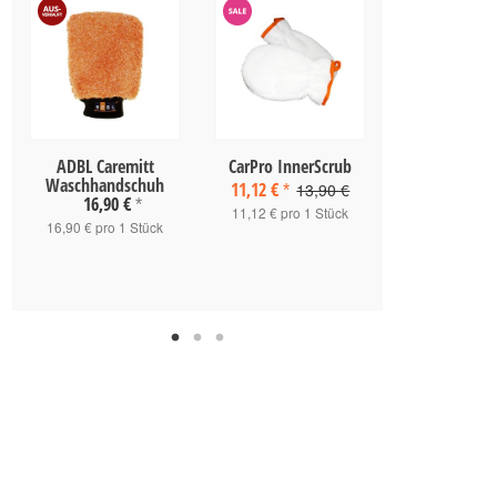
ADBL Caremitt
CarPro InnerScrub
CarPro Gla
Waschhandschuh
11,12 €
15,90 
13,90 €
*
16,90 €
*
11,12 € pro 1 Stück
15,90 € pro 
16,90 € pro 1 Stück