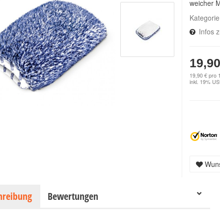
weicher M
Kategori
Infos 
19,90
19,90 € pro 
inkl. 19% USt
Wuns
hreibung
Bewertungen