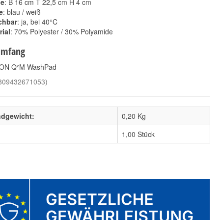
ße
: B 16 cm T 22,5 cm H 4 cm
e
: blau / weiß
chbar
: ja, bei 40°C
rial
: 70% Polyester / 30% Polyamide
umfang
EON Q²M WashPad
CarPro DabDab
Koch Chemie
809432671053
)
Waschhandschuh
Microfaser-
17,90 €
Reinigungshandschuh
*
13,90 €
*
17,90 € pro 1 Stück
13,90 € pro 1 Stück
ndgewicht:
0,20 Kg
1,00 Stück