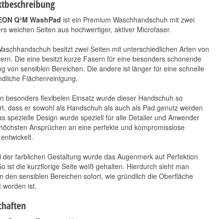
tbeschreibung
EON Q²M WashPad
ist ein Premium Waschhandschuh mit zwei
s weichen Seiten aus hochwertiger, aktiver Microfaser.
aschhandschuh besitzt zwei Seiten mit unterschiedlichen Arten von
ern. Die eine besitzt kurze Fasern für eine besonders schonende
g von sensiblen Bereichen. Die andere ist länger für eine schnelle
dliche Flächenreinigung.
FYBR Premium
FYBR Microfaser
Trockentuch 60 x
Waschschwamm
n besonders flexibelen Einsatz wurde dieser Handschuh so
90cm grau
4,90 €
*
rt, dass er sowohl als Handschuh als auch als Pad genutz werden
12,90 €
*
4,90 € pro 1 Stück
s spezielle Design wurde speziell für alle Detailer und Anwender
12,90 € pro 1 Stück
 höchsten Ansprüchen an eine perfekte und kompromisslose
entwickelt.
 der farblichen Gestaltung wurde das Augenmerk auf Perfektion
So ist die kurzflorige Seite weiß gehalten. Hierdurch sieht man
n den sensiblen Bereichen sofort, wie gründlich die Oberfläche
t worden ist.
chaften