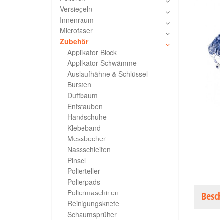
Versiegeln
Innenraum
Microfaser
Zubehör
Applikator Block
Applikator Schwämme
Auslaufhähne & Schlüssel
Bürsten
Duftbaum
Entstauben
Handschuhe
Klebeband
Messbecher
Nassschleifen
Pinsel
Polierteller
Polierpads
Poliermaschinen
Besc
Reinigungsknete
Schaumsprüher