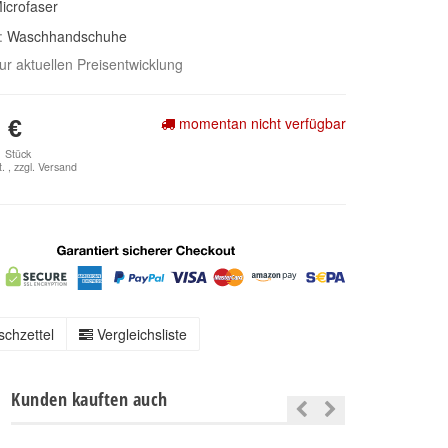
icrofaser
e:
Waschhandschuhe
zur aktuellen Preisentwicklung
momentan nicht verfügbar
 €
1 Stück
. , zzgl.
Versand
chzettel
Vergleichsliste
Kunden kauften auch