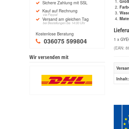
Grö
Sichere Zahlung mit SSL
Farb
Kauf auf Rechnung
Was
via Paypal
Mate
Versand am gleichen Tag
bei Bestellungen bis 14:00 Uhr
Liefer
Kostenlose Beratung
1 x GY
036075 599804
(EAN:
8
Wir versenden mit
Versa
Inhalt: