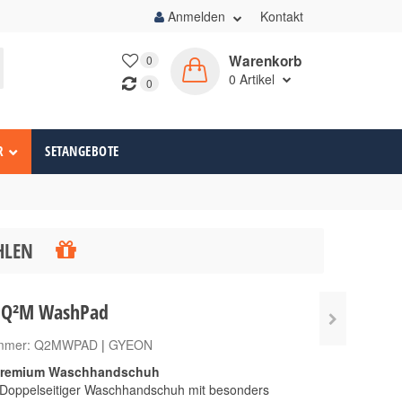
Anmelden
Kontakt
Warenkorb
0
0
Artikel
0
R
SETANGEBOTE
ÄHLEN
 Q²M WashPad
ummer:
Q2MWPAD
|
GYEON
remium Waschhandschuh
Doppelseitiger Waschhandschuh mit besonders