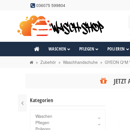
036075 599804
WASCHEN
PFLEGEN
POLIEREN
Zubehör
Waschhandschuhe
GYEON Q²M 
JETZT 
Kategorien
Waschen
Pflegen
Polieren