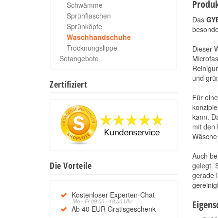
Produk
Schwämme
Sprühflaschen
Das
GY
Sprühköpfe
besonder
Waschhandschuhe
Trocknungslippe
Dieser W
Setangebote
Microfas
Reinigun
und grün
Zertifiziert
Für eine
konzipie
kann. Da
mit den
Wäsche 
Auch bei
Die Vorteile
gelegt. 
gerade i
gereinig
Kostenloser Experten-Chat
Mo - Fr 09:00 - 18:00 Uhr
Eigens
Ab 40 EUR Gratisgeschenk