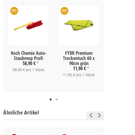
Koch Chemie Auto-
FYBR Premium
FYBR Pre
Staubmop Profi
Trockentuch 60 x
Trockentuc
58,90 €
90cm grün
90cm gr
*
11,90 €
12,90 
*
58,90 € pro 1 Stück
11,90 € pro 1 Stück
12,90 € pro 
Ähnliche Artikel