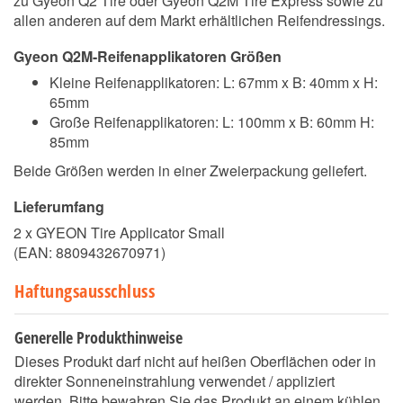
zu Gyeon Q2 Tire oder Gyeon Q2M Tire Express sowie zu
allen anderen auf dem Markt erhältlichen Reifendressings.
Gyeon Q2M-Reifenapplikatoren Größen
Kleine Reifenapplikatoren: L: 67mm x B: 40mm x H:
65mm
Große Reifenapplikatoren: L: 100mm x B: 60mm H:
85mm
Beide Größen werden in einer Zweierpackung geliefert.
Lieferumfang
2 x GYEON Tire Applicator Small
(EAN:
8809432670971
)
Haftungsausschluss
Generelle Produkthinweise
Dieses Produkt darf nicht auf heißen Oberflächen oder in
direkter Sonneneinstrahlung verwendet / appliziert
werden. Bitte bewahren Sie das Produkt an einem kühlen