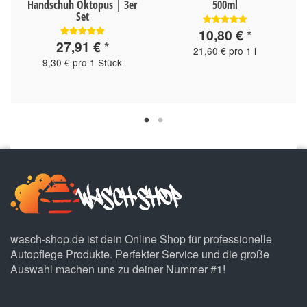
Handschuh Oktopus | 3er
500ml
Set
10,80 €
*
27,91 €
*
21,60 € pro 1 l
9,30 € pro 1 Stück
wasch-shop.de ist dein Online Shop für professionelle
Autopflege Produkte. Perfekter Service und die große
Auswahl machen uns zu deiner Nummer #1!