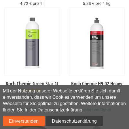
4,72 € pro 1 l
5,26 € pro 1 kg
sofort verfügbar
sofort verfügbar
Koch Chemie Green Star 1L
Koch Chemie H9.02 Heavy
Cut 1 L
Mit der Nutzung unserer Webseite erklären Sie sich damit
6,50 €
*
einverstanden, dass wir Cookies verwenden um unsere
63,90 €
*
Webseite für Sie optimal zu gestalten. Weitere Informationen
6,50 € pro 1 l
63,90 € pro 1 l
finden Sie in der Datenschutzerklärung.
sofort verfügbar
sofort verfügbar
Einverstanden
Datenschutzerklärung