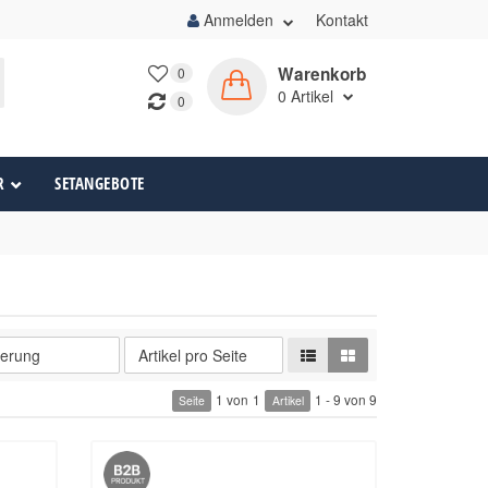
Anmelden
Kontakt
Warenkorb
0
0
Artikel
0
R
SETANGEBOTE
1 von
1
1 - 9 von 9
Seite
Artikel