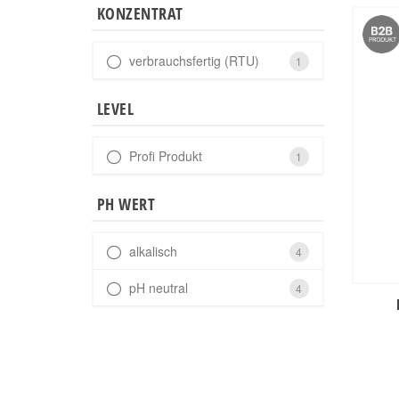
KONZENTRAT
verbrauchsfertig (RTU)
1
LEVEL
Profi Produkt
1
PH WERT
alkalisch
4
pH neutral
4