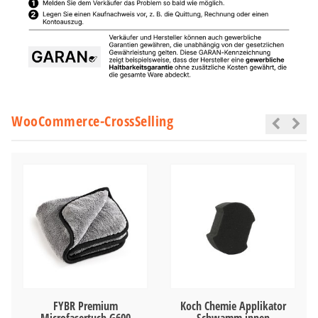
WooCommerce-CrossSelling
FYBR Premium
Koch Chemie Applikator
Microfasertuch G600
Schwamm innen