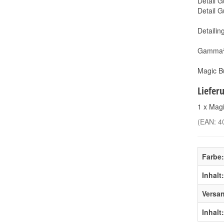
Detail G
Detail 
Detailin
Gamma² 
Magic B
Liefer
1 x Mag
(EAN:
4
Farbe:
Inhalt:
Versa
Inhalt: