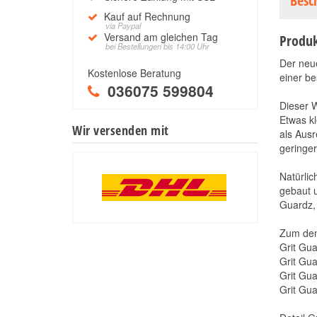
Besc
Kauf auf Rechnung
via Paypal
Versand am gleichen Tag
Produk
bei Bestellungen bis 14:00 Uhr
Der ne
Kostenlose Beratung
einer be
036075 599804
Dieser W
Etwas kl
Wir versenden mit
als Ausr
geringer
Natürli
gebaut u
Guardz,
Zum den 
Grit Gua
Grit Gua
Grit Gua
Grit Gu