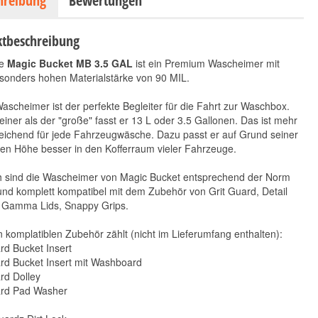
hreibung
Bewertungen
tbeschreibung
ue
Magic Bucket MB 3.5 GAL
ist ein Premium Wascheimer mit
sonders hohen Materialstärke von 90 MIL.
ascheimer ist der perfekte Begleiter für die Fahrt zur Waschbox.
einer als der "große" fasst er 13 L oder 3.5 Gallonen. Das ist mehr
eichend für jede Fahrzeugwäsche. Dazu passt er auf Grund seiner
en Höhe besser in den Kofferraum vieler Fahrzeuge.
Grit Guard
KWAZAR Nix HD
Wascheimer-Einsatz
solvent line 0,5 L
ch sind die Wascheimer von Magic Bucket entsprechend der Norm
Schwarz
5,90 €
*
nd komplett kompatibel mit dem Zubehör von Grit Guard, Detail
10,90 €
*
5,90 € pro 1 Stück
 Gamma Lids, Snappy Grips.
10,90 € pro 1 Stück
komplatiblen Zubehör zählt (nicht im Lieferumfang enthalten):
rd Bucket Insert
rd Bucket Insert mit Washboard
rd Dolley
ard Pad Washer