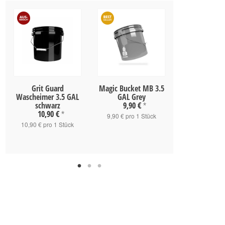
Grit Guard
Magic Bucket MB 3.5
Magic Bucket
Wascheimer 3.5 GAL
GAL Grey
GAL Whi
schwarz
9,90 €
9,90 
*
10,90 €
*
9,90 € pro 1 Stück
9,90 € pro 1
10,90 € pro 1 Stück