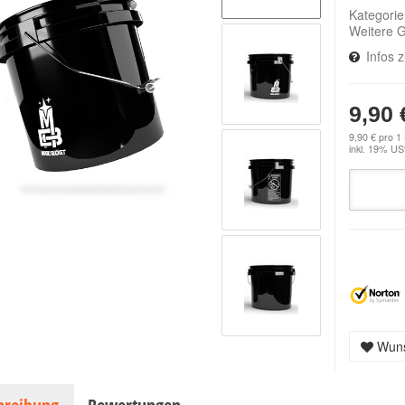
Kategori
Weitere 
Infos 
9,90 
9,90 € pro 1
inkl. 19% USt
Wuns