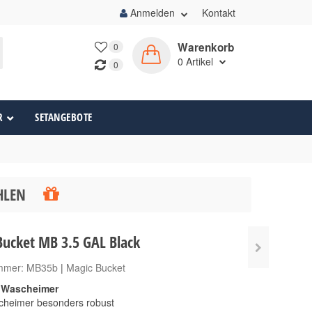
Anmelden
Kontakt
Warenkorb
0
0
Artikel
0
R
SETANGEBOTE
ÄHLEN
Bucket MB 3.5 GAL Black
ummer:
MB35b
|
Magic Bucket
 Wascheimer
cheimer besonders robust