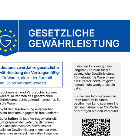
Magic Bucket MB 5
Magic Bucket MB 3.5
GAL Black
GAL Khaki
11,90 €
9,90 €
*
*
11,90 € pro 1 Stück
9,90 € pro 1 Stück