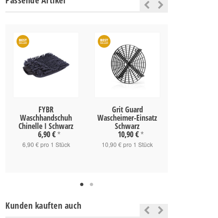
Passende Artikel
FYBR
Grit Guard
KWAZAR N
Waschhandschuh
Wascheimer-Einsatz
solvent line
Chinelle I Schwarz
Schwarz
5,90 
6,90 €
10,90 €
*
*
5,90 € pro 1
6,90 € pro 1 Stück
10,90 € pro 1 Stück
Kunden kauften auch