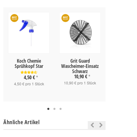
Koch Chemie
Grit Guard
Koch Chemie
Sprühkopf Star
Wascheimer-Einsatz
Star 1
Schwarz
10,90 €
4,50 €
*
6,50 
*
10,90 € pro 1 Stück
4,50 € pro 1 Stück
6,50 € pro
Ähnliche Artikel