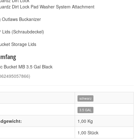
uardz Dirt Lock
Guardz Dirt Lock Pad Washer System Attachment
g Outlaws Buckanizer
Lids (Schraubdeckel)
ucket Storage Lids
umfang
Magic Bucket MB 3.5
Koch Chemie Quick &
ic Bucket MB 3.5 Gal Black
GAL White
Shine 1L
9,90 €
*
062495057866
)
13,90 €
9,90 € pro 1 Stück
*
13,90 € pro 1 l
schwarz
3.5 GAL
ndgewicht:
1,00 Kg
1,00 Stück