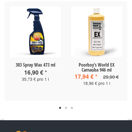
303 Spray Wax 473 ml
Poorboy’s World EX
Carnauba 946 ml
16,90 €
*
17,94 €
*
29,90 €
35,73 € pro 1 l
18,96 € pro 1 l