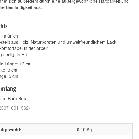
hnet sich außerdem durch eine außergewöhnliche Haltbarkeit und
he Beständigkeit aus.
ghts
natürlich
stellt aus Holz, Naturborsten und umweltfreundlichem Lack
komfortabel in der Arbeit
efertigt in EU
Koch Chemie
ADBL Textile Brush
Winkelwaschbürste
6,90 €
te Länge: 13 cm
*
41,90 €
*
ite: 3 cm
6,90 € pro 1 Stück
41,90 € pro 1 Stück
nge: 5 cm
umfang
elum Bora Bora
260710011932
)
ndgewicht:
0,10 Kg