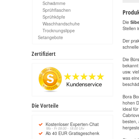
Schwämme
Sprühflaschen
Produk
Sprühköpfe
Die
Sib
Waschhandschuhe
Stellen 
Trocknungslippe
Setangebote
Der prak
schnelle
Zertifiziert
Die Bürs
bekannt 
usw. vie
was eine
beschädi
Bora Bor
hohen Di
Die Vorteile
ideal fü
Cabriove
besten, 
Kostenloser Experten-Chat
hergestel
Mo - Fr 09:00 - 18:00 Uhr
Ab 40 EUR Gratisgeschenk