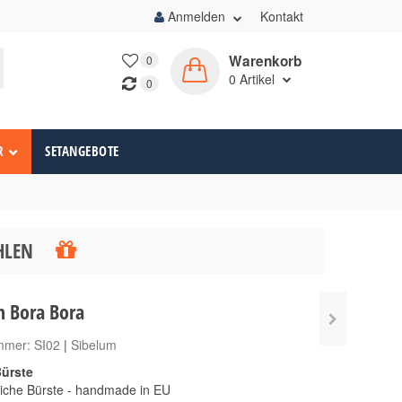
Anmelden
Kontakt
Warenkorb
0
0
Artikel
0
R
SETANGEBOTE
ÄHLEN
m Bora Bora
ummer:
SI02
|
Sibelum
ürste
iche Bürste - handmade in EU