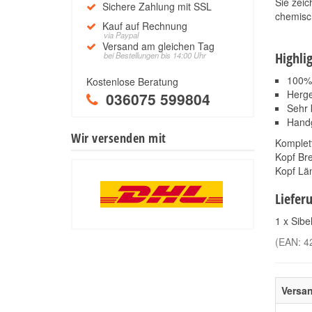
Sie zeic
Sichere Zahlung mit SSL
chemisc
Kauf auf Rechnung
via Paypal
Versand am gleichen Tag
Highli
bei Bestellungen bis 14:00 Uhr
100% 
Kostenlose Beratung
Herge
036075 599804
Sehr 
Handg
Wir versenden mit
Komplet
Kopf Bre
Kopf Lä
Liefer
1 x Sib
(EAN:
4
Versa