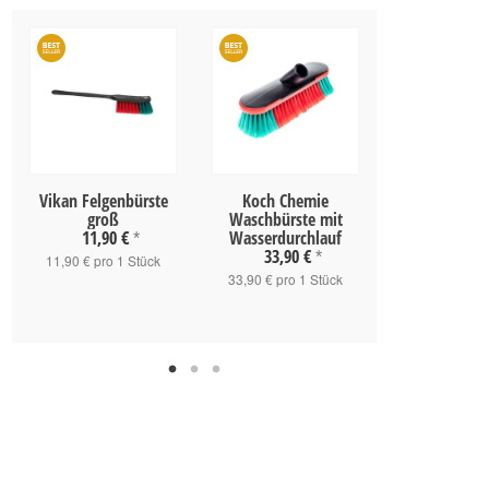
Vikan Felgenbürste
Koch Chemie
ADBL Little 
groß
Waschbürste mit
Black Nylon
11,90 €
Wasserdurchlauf
3,50 
*
33,90 €
*
11,90 € pro 1 Stück
3,50 € pro 1
33,90 € pro 1 Stück