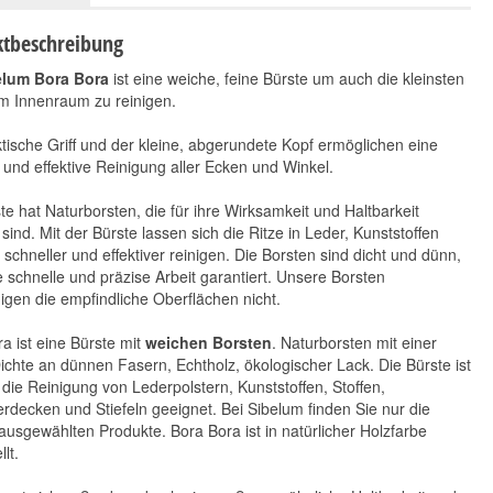
tbeschreibung
elum Bora Bora
ist eine weiche, feine Bürste um auch die kleinsten
im Innenraum zu reinigen.
tische Griff und der kleine, abgerundete Kopf ermöglichen eine
 und effektive Reinigung aller Ecken und Winkel.
te hat Naturborsten, die für ihre Wirksamkeit und Haltbarkeit
Vikan Felgenbürste
Koch Chemie Finish
sind. Mit der Bürste lassen sich die Ritze in Leder, Kunststoffen
groß
Spray Exterior 1L
l schneller und effektiver reinigen. Die Borsten sind dicht und dünn,
11,90 €
*
 schnelle und präzise Arbeit garantiert. Unsere Borsten
11,90 €
11,90 € pro 1 Stück
*
gen die empfindliche Oberflächen nicht.
11,90 € pro 1 l
a ist eine Bürste mit
weichen Borsten
. Naturborsten mit einer
chte an dünnen Fasern, Echtholz, ökologischer Lack. Die Bürste ist
r die Reinigung von Lederpolstern, Kunststoffen, Stoffen,
rdecken und Stiefeln geeignet. Bei Sibelum finden Sie nur die
ausgewählten Produkte. Bora Bora ist in natürlicher Holzfarbe
lt.