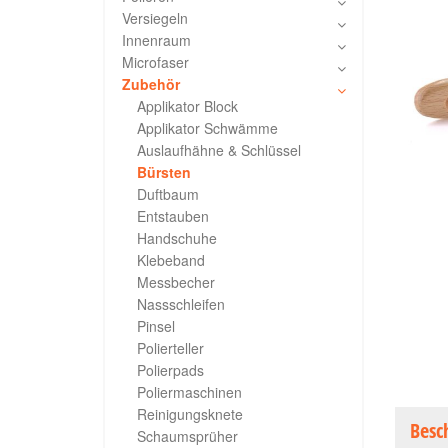
Versiegeln
Innenraum
Microfaser
Zubehör
Applikator Block
Applikator Schwämme
Auslaufhähne & Schlüssel
Bürsten
Duftbaum
Entstauben
Handschuhe
Klebeband
Messbecher
Nassschleifen
Pinsel
Polierteller
Polierpads
Poliermaschinen
Reinigungsknete
Besc
Schaumsprüher