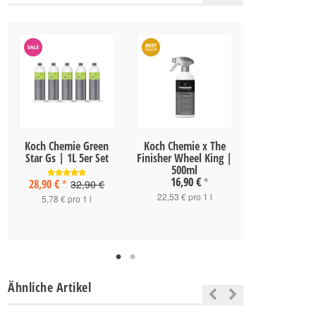
Koch Chemie Green
Koch Chemie x The
Vikan Felge
Star Gs | 1L 5er Set
Finisher Wheel King |
groß
500ml
11,90 
16,90 €
28,90 €
*
32,90 €
*
11,90 € pro 
22,53 € pro 1 l
5,78 € pro 1 l
Ähnliche Artikel