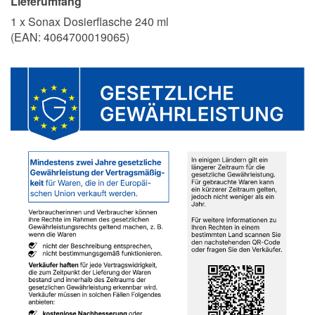
Lieferumfang
1 x Sonax Dosierflasche 240 ml
(EAN:
4064700019065
)