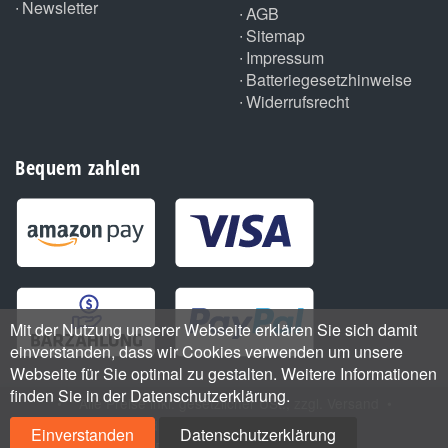
Newsletter
AGB
Sitemap
Impressum
Batteriegesetzhinweise
Widerrufsrecht
Bequem zahlen
Mit der Nutzung unserer Webseite erklären Sie sich damit
einverstanden, dass wir Cookies verwenden um unsere
Webseite für Sie optimal zu gestalten. Weitere Informationen
finden Sie in der Datenschutzerklärung.
•
*
Alle Preise inkl. gesetzlicher USt., zzgl.
Versand
•
Handmade with
by ThemeArt
Einverstanden
Datenschutzerklärung
Powered by
JTL-Shop