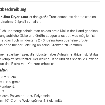
tbeschreibung
r Ultra Dryer 1400
ist das große Trockentuch mit der maximalen
ufnahmefähigkeit von allen.
Tuch überzeugt sobald man es das erste Mal in der Hand gehalten
 unglaubliche Dicke und Größe saugen alles auf, was möglich ist.
net das Tuch mindestens 2 - 3 Kleinwägen oder eine große
ne ohne mit der Leistung an seine Grenzen zu kommen.
Koch Chemie Allround
Koch Chemie Insect &
Surface Cleaner 500ml
Dirt Remover 750ml
ne neuartige Faser, die robuster, aber Aufnahmefähiger ist, ist das
t komplett streifenfrei. Der weiche Rand und das spezielle Gewebe
8,10 €
10,90 €
*
*
en das Risiko von Kratzern erheblich.
16,20 € pro 1 l
14,53 € pro 1 l
aften
50 x 80 cm
:
1.400 g/m2
undgenäht
rau
:
80% Polyester - 20% Polyamide
n:
40° C ohne Weichspühler & Bleichmittel