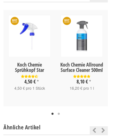
Koch Chemie
Koch Chemie Allround
Koch Chemie 
Sprühkopf Star
Surface Cleaner 500ml
Dirt Remove
4,50 €
8,10 €
10,90 
*
*
4,50 € pro 1 Stück
16,20 € pro 1 l
14,53 € pro
Ähnliche Artikel