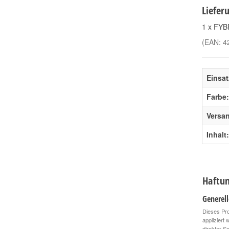
Liefer
1 x FYBR
(EAN:
4
Einsat
Farbe:
Versa
Inhalt:
Haftun
Generel
Dieses Pro
appliziert
direkter S