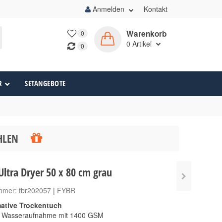
Anmelden
Kontakt
Warenkorb
0
0
Artikel
0
R
SETANGEBOTE
ÄHLEN
ltra Dryer 50 x 80 cm grau
ummer:
fbr202057
|
FYBR
mative Trockentuch
 Wasseraufnahme mit 1400 GSM