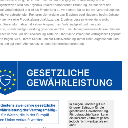
ngshinweise sind das Ergebnis unserer persönlichen Erfahrung, sie hat nicht den
uf Vollständigkeit und ist als Empfehlung zu verstehen. Da es bei der Verarbeitung des
die verschiedensten Faktoren gibt, welche das Ergebnis beeinflussen / beeinträchtigen
nnen wir eine Produkteigenschaft bzw. das Ergebnis dessen Anwendung nicht
n. Diese Information hat keinen Anspruch auf Vollständigkeit und muss als
iche, unvollständige Beratung gesehen werden. Eine Haftung unsererseits kann hieraus
leitet werden. Vor der Anwendung sollte die Oberfläche immer auf Verträglichkeit geprüft
tte tragen Sie zu Ihrem Schutz und zur Unfallverhütung immer einen Augenschutz und
 und ggf einen Atemschutz je nach Sicherheitsanforderung.