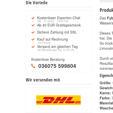
Die Vorteile
Produk
Kostenloser Experten-Chat
Das
Fyb
Mo - Fr 09:00 - 18:00 Uhr
Wassera
Ab 40 EUR Gratisgeschenk
Sichere Zahlung mit SSL
Dieses 
hat. Die
Kauf auf Rechnung
via Paypal
So trock
Versand am gleichen Tag
Limousi
bei Bestellungen bis 14:00 Uhr
Durch ei
Kostenlose Beratung
Resultta
036075 599804
minimier
Eigensch
Wir versenden mit
Größe:
Gewicht
Kante:
R
Farbe:
G
Material
Wasche