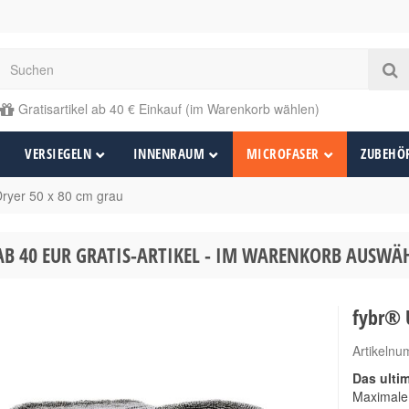
Gratisartikel ab 40 € Einkauf (im Warenkorb wählen)
VERSIEGELN
INNENRAUM
MICROFASER
ZUBEHÖ
Dryer 50 x 80 cm grau
AB 40 EUR GRATIS-ARTIKEL - IM WARENKORB AUSW
fybr® U
Artikeln
Das ulti
Maximale