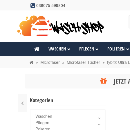
036075 599804
WASCHEN
PFLEGEN
POLIEREN
Microfaser
Microfaser Tücher
fybr® Ultra 
JETZT 
Kategorien
Waschen
Pflegen
Polieren