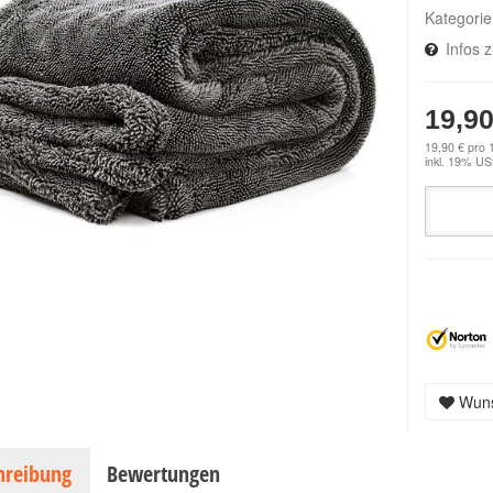
Kategori
Infos 
19,90
19,90 € pro 
inkl. 19% USt
Wuns
hreibung
Bewertungen