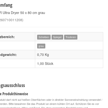
umfang
 Ultra Dryer 50 x 80 cm grau
260710011208
)
zbereich:
Scheiben
Spiegel
Trocknen
FYBR Performance
CleanTech Daily Cloth
grau
Silver
3,90 €
*
7,49 €
*
ndgewicht:
0,70 Kg
3,90 € pro 1 Stück
7,49 € pro 1 Stück
1,00 Stück
gsausschluss
le Produkthinweise
dukt darf nicht auf heißen Oberflächen oder in direkter Sonneneinstrahlung verwendet /
 werden. Bitte bewahren Sie das Produkt an einem kühlen Ort auf. Schützen Sie es vor
onneneinstrahlung, Hitze und Frost. Die oben angegeben Empfehlungen und