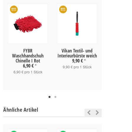
FYBR
Vikan Textil- und
Koch Chemie 
Waschhandschuh
Interieurbürste weich
1L
Chinelle I Rot
9,90 €
*
6,90 €
*
10,90 
9,90 € pro 1 Stück
6,90 € pro 1 Stück
10,90 € pro
Ähnliche Artikel