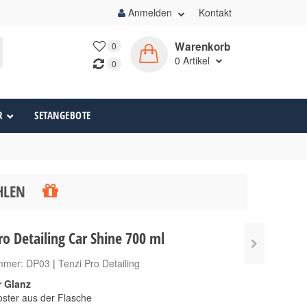
Anmelden
Kontakt
Warenkorb
0
0
Artikel
0
R
SETANGEBOTE
ÄHLEN
ro Detailing Car Shine 700 ml
ummer:
DP03
|
Tenzi Pro Detailing
r Glanz
ster aus der Flasche