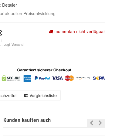
e:
Detailer
zur aktuellen Preisentwicklung
momentan nicht verfügbar
€
 l
. , zzgl.
Versand
chzettel
Vergleichsliste
Kunden kauften auch