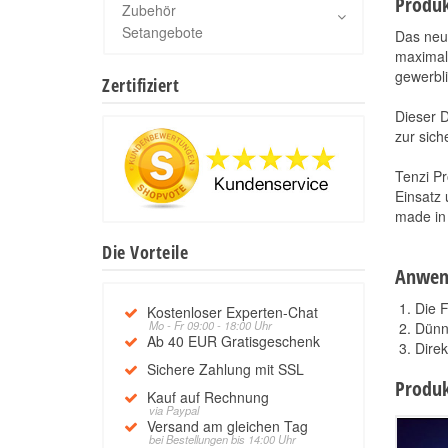
Produk
Zubehör
Setangebote
Das ne
maximal
gewerbli
Zertifiziert
Dieser D
zur sich
Tenzi Pr
Einsatz 
made in
Die Vorteile
Anwen
Die F
Kostenloser Experten-Chat
Mo - Fr 09:00 - 18:00 Uhr
Dünn
Ab 40 EUR Gratisgeschenk
Direk
Sichere Zahlung mit SSL
Produk
Kauf auf Rechnung
via Paypal
Versand am gleichen Tag
bei Bestellungen bis 14:00 Uhr