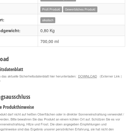
Profi Produkt
Gewerbliches Produkt
t:
alkalisch
ndgewicht:
0,80 Kg
700,00 ml
oad
itsdatenblatt
 das aktuelle Sicherheitsdatenblatt hier herunterladen:
DOWNLOAD
(Externer Link |
)
gsausschluss
le Produkthinweise
dukt darf nicht auf heißen Oberflächen oder in direkter Sonneneinstrahlung verwendet /
 werden. Bitte bewahren Sie das Produkt an einem kühlen Ort auf. Schützen Sie es vor
onneneinstrahlung, Hitze und Frost. Die oben angegeben Empfehlungen und
ngshinweise sind das Ergebnis unserer persönlichen Erfahrung, sie hat nicht den