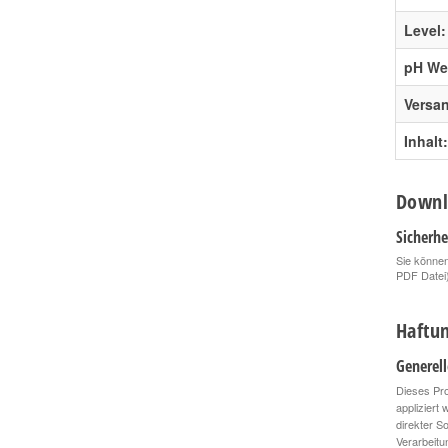
Level:
pH Wer
Versa
Inhalt:
Downl
Sicherhe
Sie können
PDF Datei
Haftun
Generel
Dieses Pro
appliziert
direkter S
Verarbeitu