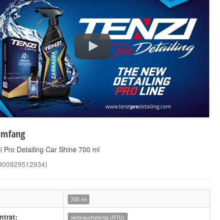
Tenzi Pro Detailing
Tenzi Pro Detailing
Motorplast 700 ml
IPA Cleaner 700 ml
10,90 €
5,50 €
7,90 €
*
*
15,57 € pro 1 l
7,86 € pro 1 l
umfang
i Pro Detailing Car Shine 700 ml
900929512934
)
700 ml
trat:
verbrauchsfertig (RTU)