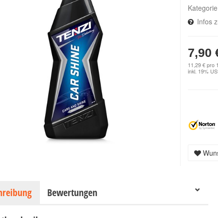
Kategori
Infos 
7,90 
11,29 € pro 1
inkl. 19% USt
Wuns
hreibung
Bewertungen