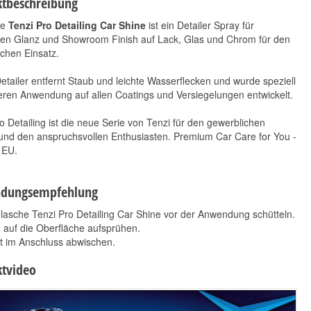
tbeschreibung
ue
Tenzi Pro Detailing Car Shine
ist ein Detailer Spray für
en Glanz und Showroom Finish auf Lack, Glas und Chrom für den
chen Einsatz.
etailer entfernt Staub und leichte Wasserflecken und wurde speziell
eren Anwendung auf allen Coatings und Versiegelungen entwickelt.
Koch Chemie Pol Star
Koch Chemie Kcu-
o Detailing ist die neue Serie von Tenzi für den gewerblichen
1L
Reifenschaum 600ml
und den anspruchsvollen Enthusiasten. Premium Car Care for You -
10,50 €
*
 EU.
10,90 €
*
17,50 € pro 1 l
10,90 € pro 1 l
dungsempfehlung
lasche Tenzi Pro Detailing Car Shine vor der Anwendung schütteln.
 auf die Oberfläche aufsprühen.
t im Anschluss abwischen.
tvideo