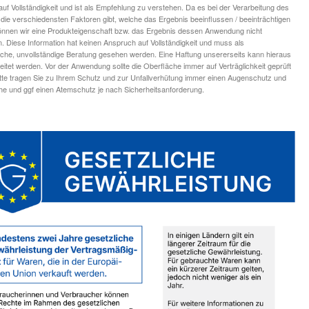
uf Vollständigkeit und ist als Empfehlung zu verstehen. Da es bei der Verarbeitung des
die verschiedensten Faktoren gibt, welche das Ergebnis beeinflussen / beeinträchtigen
nnen wir eine Produkteigenschaft bzw. das Ergebnis dessen Anwendung nicht
n. Diese Information hat keinen Anspruch auf Vollständigkeit und muss als
iche, unvollständige Beratung gesehen werden. Eine Haftung unsererseits kann hieraus
leitet werden. Vor der Anwendung sollte die Oberfläche immer auf Verträglichkeit geprüft
tte tragen Sie zu Ihrem Schutz und zur Unfallverhütung immer einen Augenschutz und
 und ggf einen Atemschutz je nach Sicherheitsanforderung.