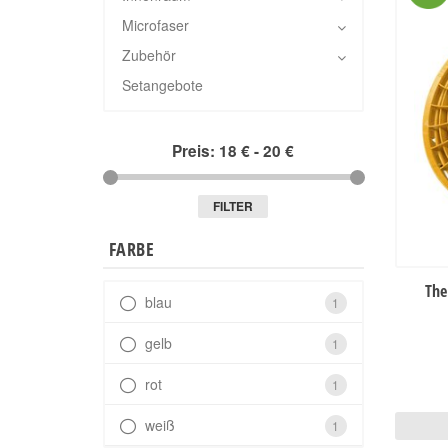
Microfaser
Zubehör
Setangebote
Preis:
18 €
-
20 €
FILTER
FARBE
The
blau
1
gelb
1
rot
1
weiß
1