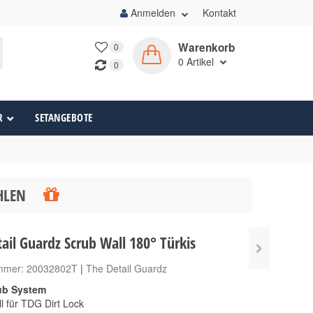
Anmelden
Kontakt
Warenkorb
0
0
Artikel
0
R
SETANGEBOTE
ÄHLEN
ail Guardz Scrub Wall 180° Türkis
ummer:
20032802T
|
The Detail Guardz
ub System
l für TDG Dirt Lock