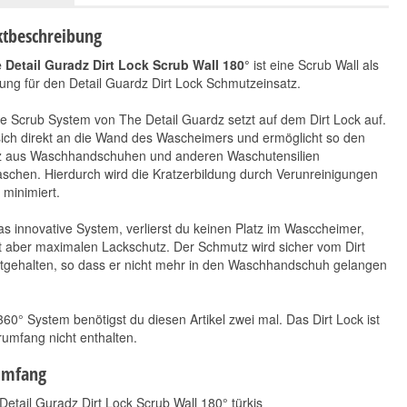
tbeschreibung
 Detail Guradz Dirt Lock Scrub Wall 180°
ist eine Scrub Wall als
ung für den Detail Guardz Dirt Lock Schmutzeinsatz.
 Scrub System von The Detail Guardz setzt auf dem Dirt Lock auf.
sich direkt an die Wand des Wascheimers und ermöglicht so den
 aus Waschhandschuhen und anderen Waschutensilien
schen. Hierdurch wird die Kratzerbildung durch Verunreinigungen
KWAZAR Orion Super
Magic Bucket MB 3.5
minimiert.
Cleaning Pro+ 9 L
GAL Blue
64,90 €
9,90 €
*
*
s innovative System, verlierst du keinen Platz im Wasccheimer,
64,90 € pro 1 Stück
9,90 € pro 1 Stück
t aber maximalen Lackschutz. Der Schmutz wird sicher vom Dirt
stgehalten, so dass er nicht mehr in den Waschhandschuh gelangen
360° System benötigst du diesen Artikel zwei mal. Das Dirt Lock ist
rumfang nicht enthalten.
umfang
Detail Guradz Dirt Lock Scrub Wall 180° türkis