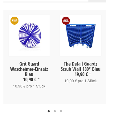
Grit Guard
The Detail Guardz
The Detail Gua
Wascheimer-Einsatz
Scrub Wall 180° Blau
Lock Bl
Blau
19,90 €
18,90 
*
10,90 €
*
19,90 € pro 1 Stück
18,90 € pro 
10,90 € pro 1 Stück