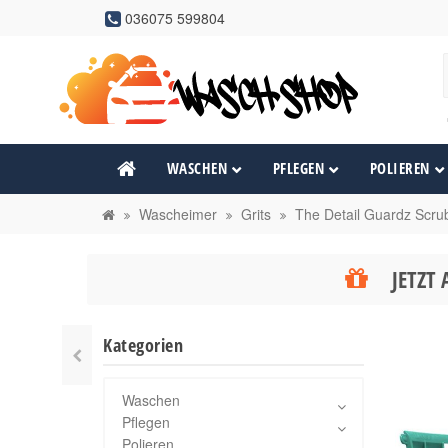
036075 599804
WASCHEN
PFLEGEN
POLIEREN
Wascheimer
Grits
The Detail Guardz Scrub
JETZT 
Kategorien
Waschen
Pflegen
Polieren