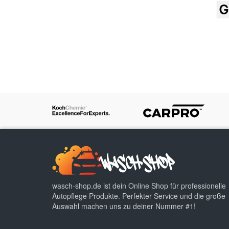
wasch-shop.de ist dein Online Shop für professionelle
Autopflege Produkte. Perfekter Service und die große
Auswahl machen uns zu deiner Nummer #1!