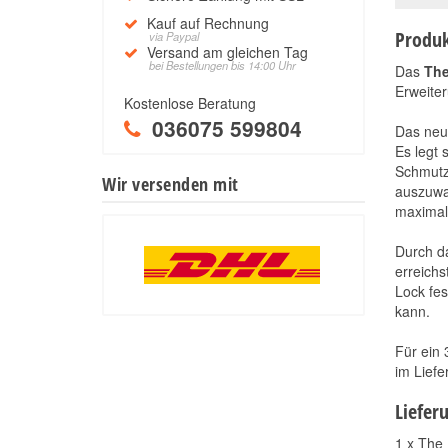
Kauf auf Rechnung
Produk
via Paypal
Versand am gleichen Tag
bei Bestellungen bis 14:00 Uhr
Das
The
Erweiter
Kostenlose Beratung
036075 599804
Das neue
Es legt 
Schmutz
Wir versenden mit
auszuwa
maximal 
Durch da
erreichs
Lock fe
kann.
Für ein 
im Liefe
Liefer
1 x The 