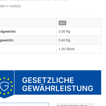
28011104502
)
blau
ndgewicht:
0,50 Kg
lgewicht:
0,40
Kg
1,00 Stück