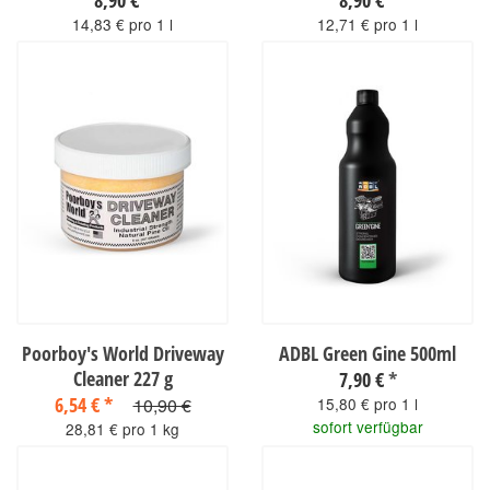
8,90 €
*
8,90 €
*
14,83 € pro 1 l
12,71 € pro 1 l
sofort verfügbar
sofort verfügbar
Poorboy's World Driveway
ADBL Green Gine 500ml
Cleaner 227 g
7,90 €
*
6,54 €
*
10,90 €
15,80 € pro 1 l
sofort verfügbar
28,81 € pro 1 kg
sofort verfügbar