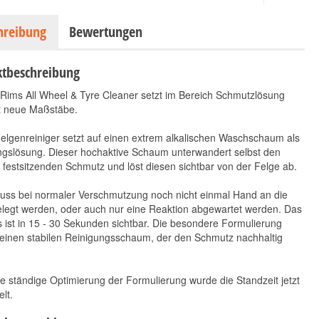
hreibung
Bewertungen
tbeschreibung
Rims All Wheel & Tyre Cleaner setzt im Bereich Schmutzlösung
t neue Maßstäbe.
elgenreiniger setzt auf einen extrem alkalischen Waschschaum als
ngslösung. Dieser hochaktive Schaum unterwandert selbst den
festsitzenden Schmutz und löst diesen sichtbar von der Felge ab.
Grit Guard
Magic Bucket MB 3.5
uss bei normaler Verschmutzung noch nicht einmal Hand an die
Wascheimer-Einsatz
GAL Black
elegt werden, oder auch nur eine Reaktion abgewartet werden. Das
Rot
9,90 €
*
 ist in 15 - 30 Sekunden sichtbar. Die besondere Formulierung
10,90 €
*
9,90 € pro 1 Stück
 einen stabilen Reinigungsschaum, der den Schmutz nachhaltig
10,90 € pro 1 Stück
e ständige Optimierung der Formulierung wurde die Standzeit jetzt
lt.