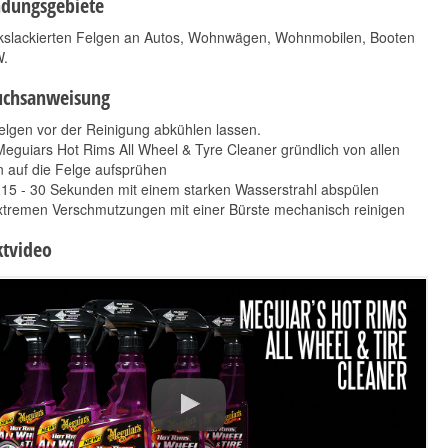
dungsgebiete
rkslackierten Felgen an Autos, Wohnwägen, Wohnmobilen, Booten
.
uchsanweisung
elgen vor der Reinigung abkühlen lassen.
eguiars Hot Rims All Wheel & Tyre Cleaner gründlich von allen
n auf die Felge aufsprühen
15 - 30 Sekunden mit einem starken Wasserstrahl abspülen
xtremen Verschmutzungen mit einer Bürste mechanisch reinigen
ADBL APC 5L
CarPro ReTyre 1 L
tvideo
17,90 €
24,90 €
*
*
3,58 € pro 1 l
24,90 € pro 1 l