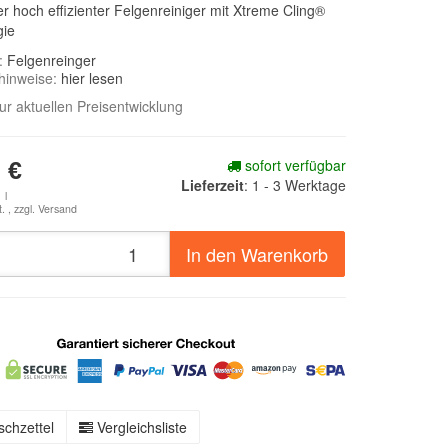
er hoch effizienter Felgenreiniger mit Xtreme Cling®
gie
e:
Felgenreinger
hinweise:
hier lesen
zur aktuellen Preisentwicklung
sofort verfügbar
 €
Lieferzeit
:
1 - 3 Werktage
 l
. , zzgl.
Versand
In den Warenkorb
chzettel
Vergleichsliste