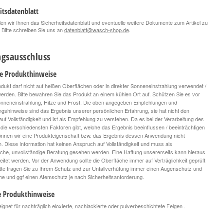
itsdatenblatt
len wir Ihnen das Sicherheitsdatenblatt und eventuelle weitere Dokumente zum Artikel zu
 Bitte schreiben Sie uns an
datenblatt@wasch-shop.de
.
gsausschluss
le Produkthinweise
dukt darf nicht auf heißen Oberflächen oder in direkter Sonneneinstrahlung verwendet /
 werden. Bitte bewahren Sie das Produkt an einem kühlen Ort auf. Schützen Sie es vor
onneneinstrahlung, Hitze und Frost. Die oben angegeben Empfehlungen und
ngshinweise sind das Ergebnis unserer persönlichen Erfahrung, sie hat nicht den
uf Vollständigkeit und ist als Empfehlung zu verstehen. Da es bei der Verarbeitung des
die verschiedensten Faktoren gibt, welche das Ergebnis beeinflussen / beeinträchtigen
nnen wir eine Produkteigenschaft bzw. das Ergebnis dessen Anwendung nicht
n. Diese Information hat keinen Anspruch auf Vollständigkeit und muss als
iche, unvollständige Beratung gesehen werden. Eine Haftung unsererseits kann hieraus
leitet werden. Vor der Anwendung sollte die Oberfläche immer auf Verträglichkeit geprüft
tte tragen Sie zu Ihrem Schutz und zur Unfallverhütung immer einen Augenschutz und
 und ggf einen Atemschutz je nach Sicherheitsanforderung.
e Produkthinweise
gnet für nachträglich eloxierte, nachlackierte oder pulverbeschichtete Felgen .