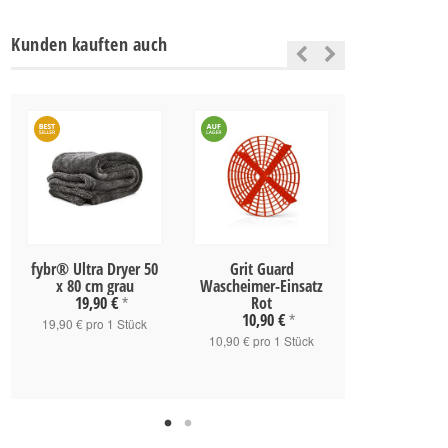
Kunden kauften auch
fybr® Ultra Dryer 50
Grit Guard
Magic Bucket
x 80 cm grau
Wascheimer-Einsatz
GAL Bla
19,90 €
Rot
9,90 
*
10,90 €
*
19,90 € pro 1 Stück
9,90 € pro 1
10,90 € pro 1 Stück