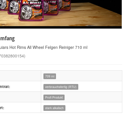
umfang
iars Hot Rims All Wheel Felgen Reiniger 710 ml
70382800154
)
709 ml
trat:
verbrauchsfertig (RTU)
Profi Produkt
t:
stark alkalisch