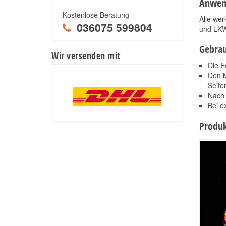
Anwen
Kostenlose Beratung
Alle we
036075 599804
und LKW
Gebra
Wir versenden mit
Die F
Den M
Seite
Nach 
Bei e
Produk