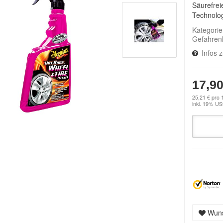
Säurefrei
Technolo
Kategori
Gefahren
Infos 
17,90
25,21 € pro 1
inkl. 19% USt
Wuns