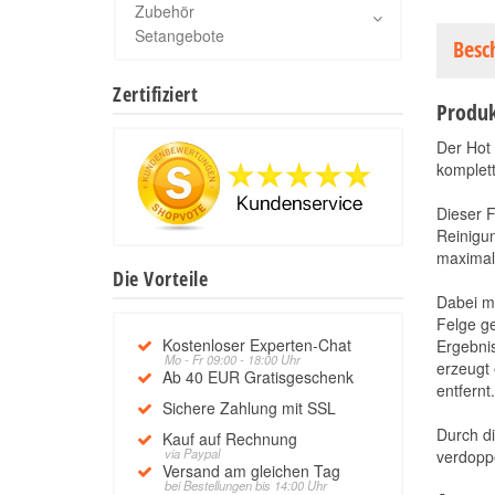
Zubehör
Setangebote
Besc
Zertifiziert
Produk
Der Hot 
komplet
Dieser F
Reinigu
maximal 
Die Vorteile
Dabei m
Felge g
Kostenloser Experten-Chat
Ergebnis
Mo - Fr 09:00 - 18:00 Uhr
erzeugt
Ab 40 EUR Gratisgeschenk
entfernt.
Sichere Zahlung mit SSL
Durch di
Kauf auf Rechnung
via Paypal
verdoppe
Versand am gleichen Tag
bei Bestellungen bis 14:00 Uhr