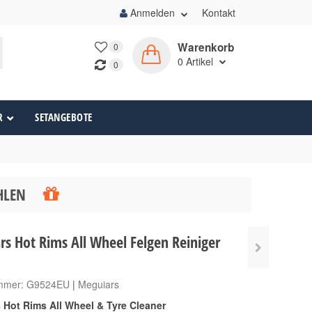
Anmelden
Kontakt
Warenkorb
0
0
Artikel
0
R
SETANGEBOTE
ÄHLEN
s Hot Rims All Wheel Felgen Reiniger
ummer:
G9524EU
|
Meguiars
 Hot Rims All Wheel & Tyre Cleaner