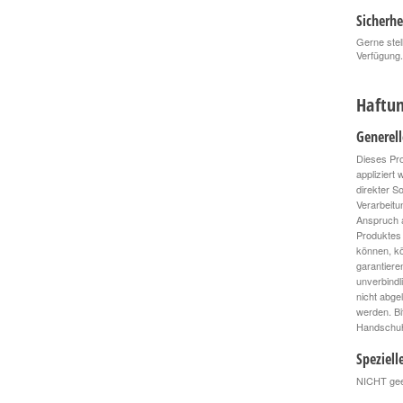
Sicherhe
Gerne stel
Verfügung.
Haftun
Generel
Dieses Pro
appliziert
direkter S
Verarbeitu
Anspruch a
Produktes 
können, kö
garantiere
unverbindl
nicht abge
werden. Bi
Handschuhe
Speziell
NICHT geei