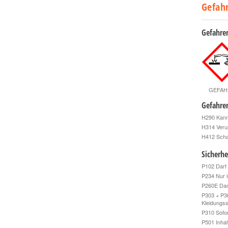
Gefah
Gefahre
GEFAH
Gefahre
H290 Kann 
H314 Veru
H412 SchaÌ
Sicherhe
P102 Darf 
P234 Nur i
P260E Damp
P303 + P3
Kleidungss
P310 Sofo
P501 Inhal