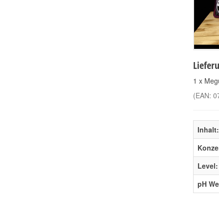
Liefer
1 x Megu
(EAN:
0
Inhalt:
Konzen
Level:
pH Wer