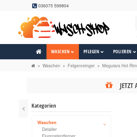
036075 599804
WASCHEN
PFLEGEN
POLIEREN
Waschen
Felgenreinger
Meguiars Hot Rim
JETZT 
Kategorien
Waschen
Detailer
Flugrostentferner