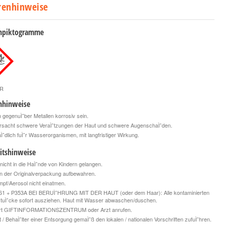
renhinweise
npiktogramme
R
nhinweise
gegenuÌˆber Metallen korrosiv sein.
rsacht schwere VeraÌˆtzungen der Haut und schwere AugenschaÌˆden.
ˆdlich fuÌˆr Wasserorganismen, mit langfristiger Wirkung.
itshinweise
nicht in die HaÌˆnde von Kindern gelangen.
n der Originalverpackung aufbewahren.
f/Aerosol nicht einatmen.
61 + P353A BEI BERUÌˆHRUNG MIT DER HAUT (oder dem Haar): Alle kontaminierten
tuÌˆcke sofort ausziehen. Haut mit Wasser abwaschen/duschen.
rt GIFTINFORMATIONSZENTRUM oder Arzt anrufen.
t / BehaÌˆlter einer Entsorgung gemaÌˆß den lokalen / nationalen Vorschriften zufuÌˆhren.