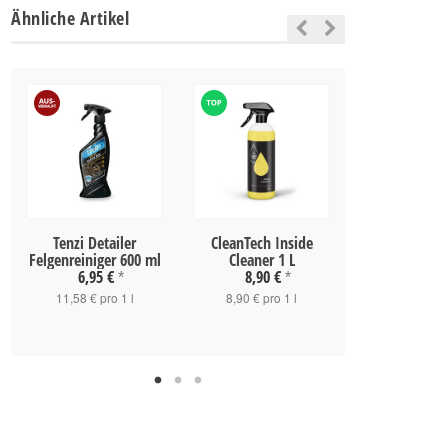
Ähnliche Artikel
Tenzi Detailer
CleanTech Inside
ADBL Tire an
Felgenreiniger 600 ml
Cleaner 1 L
Cleaner 
6,95 €
8,90 €
28,90 
*
*
11,58 € pro 1 l
8,90 € pro 1 l
5,78 € pro