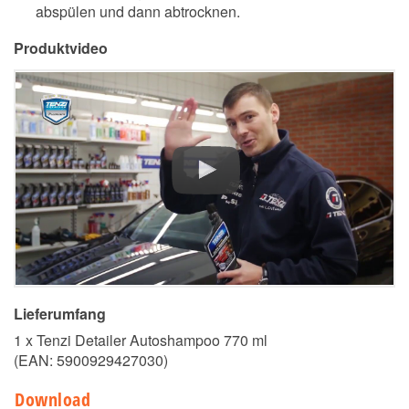
abspülen und dann abtrocknen.
Produktvideo
Lieferumfang
1 x Tenzi Detailer Autoshampoo 770 ml
(EAN:
5900929427030
)
Download