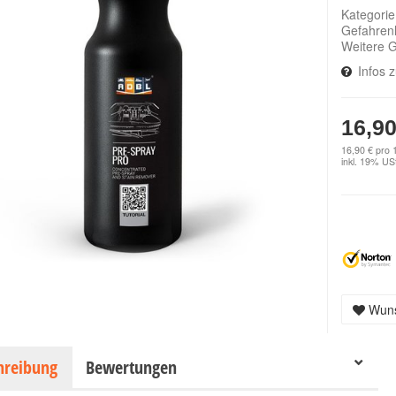
Kategori
Gefahren
Weitere 
Infos 
16,90
16,90 € pro 1
inkl. 19% USt
Wuns
hreibung
Bewertungen