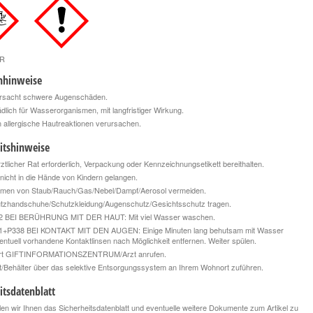
R
nhinweise
rsacht schwere Augenschäden.
lich für Wasserorganismen, mit langfristiger Wirkung.
allergische Hautreaktionen verursachen.
itshinweise
rztlicher Rat erforderlich, Verpackung oder Kennzeichnungsetikett bereithalten.
nicht in die Hände von Kindern gelangen.
tmen von Staub/Rauch/Gas/Nebel/Dampf/Aerosol vermeiden.
tzhandschuhe/Schutzkleidung/Augenschutz/Gesichtsschutz tragen.
 BEI BERÜHRUNG MIT DER HAUT: Mit viel Wasser waschen.
+P338 BEI KONTAKT MIT DEN AUGEN: Einige Minuten lang behutsam mit Wasser
entuell vorhandene Kontaktlinsen nach Möglichkeit entfernen. Weiter spülen.
ort GIFTINFORMATIONSZENTRUM/Arzt anrufen.
t/Behälter über das selektive Entsorgungssystem an Ihrem Wohnort zuführen.
itsdatenblatt
len wir Ihnen das Sicherheitsdatenblatt und eventuelle weitere Dokumente zum Artikel zu