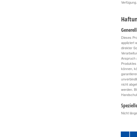
Verfügung.
Haftun
Generel
Dieses Pro
appliziert
direkter S
Verarbeitu
Anspruch a
Produktes 
können, kö
garantiere
unverbindl
nicht abge
werden. Bi
Handschuhe
Speziell
Nicht läng