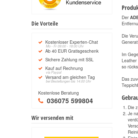
Produk
Der
ADB
Die Vorteile
Entfernu
Die Veru
Kostenloser Experten-Chat
Generati
Mo - Fr 09:00 - 18:00 Uhr
Ab 40 EUR Gratisgeschenk
Im Gege
Sichere Zahlung mit SSL
Leather 
so rücks
Kauf auf Rechnung
via Paypal
Versand am gleichen Tag
Das zuve
bei Bestellungen bis 14:00 Uhr
Teppich
Kostenlose Beratung
Gebra
036075 599804
Die 
Je n
Wir versenden mit
verdü
Vers
Reini