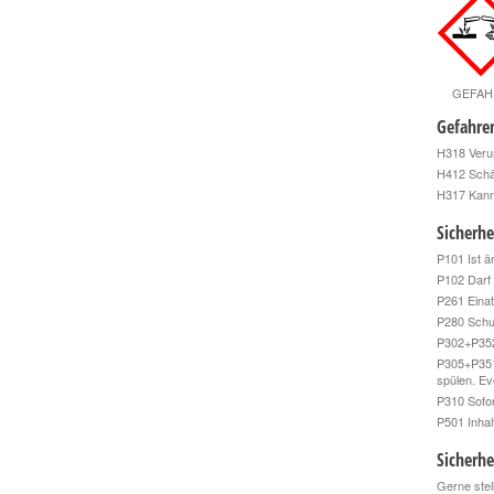
GEFAH
Gefahre
H318 Veru
H412 Schäd
H317 Kann 
Sicherhe
P101 Ist ä
P102 Darf 
P261 Eina
P280 Schu
P302+P352
P305+P351
spülen. Ev
P310 Sof
P501 Inhal
Sicherhe
Gerne stel