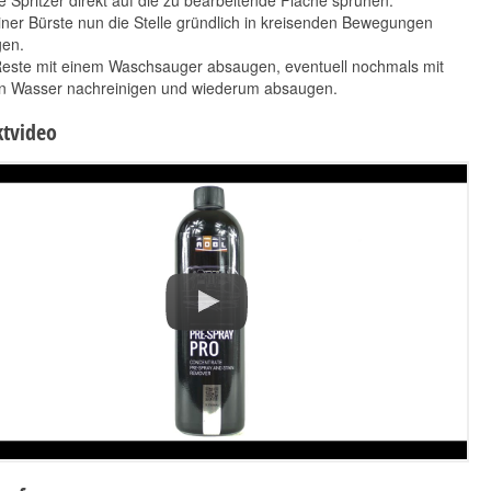
e Spritzer direkt auf die zu bearbeitende Fläche sprühen.
iner Bürste nun die Stelle gründlich in kreisenden Bewegungen
gen.
Reste mit einem Waschsauger absaugen, eventuell nochmals mit
en Wasser nachreinigen und wiederum absaugen.
tvideo
Koch Chemie Pol Star
Nuke Guys
3L Set mit Flasche
Mikrofaserwaschmitt
und Tuch
el 1 L
38,90 €
12,90 €
41,90 €
*
*
12,97 € pro 1 l
12,90 € pro 1 l