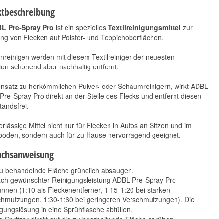
tbeschreibung
L Pre-Spray Pro
ist ein spezielles
Textilreinigungsmittel
zur
ng von Flecken auf Polster- und Teppichoberflächen.
nreinigen werden mit diesem Textilreiniger der neuesten
on schonend aber nachhaltig entfernt.
nsatz zu herkömmlichen Pulver- oder Schaumreinigern, wirkt ADBL
Pre-Spray Pro direkt an der Stelle des Flecks und entfernt diesen
tandsfrei.
rlässige Mittel nicht nur für Flecken in Autos an Sitzen und im
boden, sondern auch für zu Hause hervorragend geeignet.
uchsanweisung
zu behandelnde Fläche gründlich absaugen.
ach gewünschter Reinigungsleistung ADBL Pre-Spray Pro
nnen (1:10 als Fleckenentferner, 1:15-1:20 bei starken
chmutzungen, 1:30-1:60 bei geringeren Verschmutzungen). Die
gungslösung in eine Sprühflasche abfüllen.