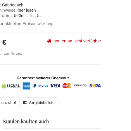
e:
Cabriodach
hinweise:
hier lesen
Größen:
500ml
, 1L
, 5L
zur aktuellen Preisentwicklung
momentan nicht verfügbar
 €
 l
. , zzgl.
Versand
chzettel
Vergleichsliste
Kunden kauften auch