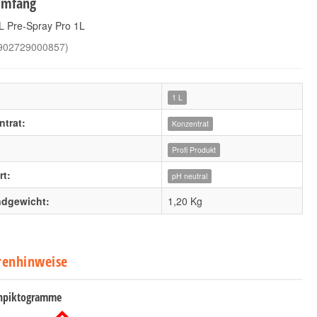
umfang
L Pre-Spray Pro 1L
902729000857
)
1 L
trat:
Konzentrat
Profi Produkt
t:
pH neutral
ndgewicht:
1,20 Kg
renhinweise
npiktogramme