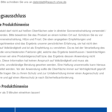
 Bitte schreiben Sie uns an
datenblatt@wasch-shop.de
.
gsausschluss
le Produkthinweise
dukt darf nicht auf heißen Oberflächen oder in direkter Sonneneinstrahlung verwendet /
 werden. Bitte bewahren Sie das Produkt an einem kühlen Ort auf. Schützen Sie es vor
onneneinstrahlung, Hitze und Frost. Die oben angegeben Empfehlungen und
ngshinweise sind das Ergebnis unserer persönlichen Erfahrung, sie hat nicht den
uf Vollständigkeit und ist als Empfehlung zu verstehen. Da es bei der Verarbeitung des
die verschiedensten Faktoren gibt, welche das Ergebnis beeinflussen / beeinträchtigen
nnen wir eine Produkteigenschaft bzw. das Ergebnis dessen Anwendung nicht
n. Diese Information hat keinen Anspruch auf Vollständigkeit und muss als
iche, unvollständige Beratung gesehen werden. Eine Haftung unsererseits kann hieraus
leitet werden. Vor der Anwendung sollte die Oberfläche immer auf Verträglichkeit geprüft
tte tragen Sie zu Ihrem Schutz und zur Unfallverhütung immer einen Augenschutz und
 und ggf einen Atemschutz je nach Sicherheitsanforderung.
e Produkthinweise
er als 5 Minuten einwirken lassen!