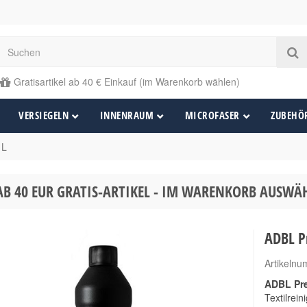
Gratisartikel ab 40 € Einkauf (im Warenkorb wählen)
VERSIEGELN
INNENRAUM
MICROFASER
ZUBEHÖ
1L
AB 40 EUR GRATIS-ARTIKEL - IM WARENKORB AUSW
ADBL P
Artikeln
ADBL Pre
Textilrei