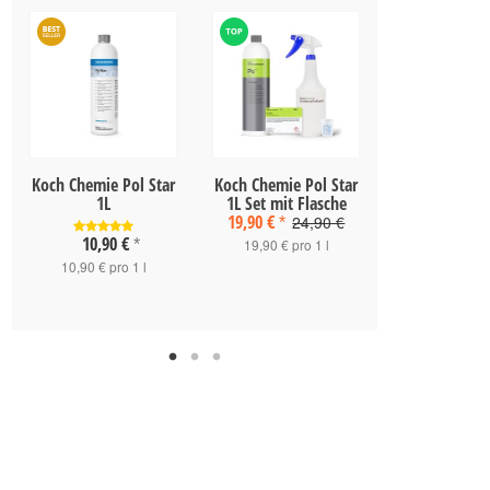
Koch Chemie Pol Star
Koch Chemie Pol Star
CarPro 
1L
1L Set mit Flasche
Microfa
19,90 €
Waschmitt
24,90 €
*
18,90 
10,90 €
*
19,90 € pro 1 l
18,90 € pro
10,90 € pro 1 l