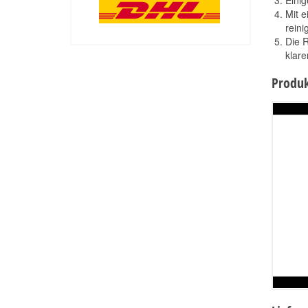
Einig
Mit e
reini
Die 
klar
Produk