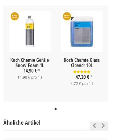
Koch Chemie Gentle
Koch Chemie Glass
Snow Foam 1L
Cleaner 10L
14,90 €
*
47,20 €
14,90 € pro 1 l
*
4,72 € pro 1 l
Ähnliche Artikel