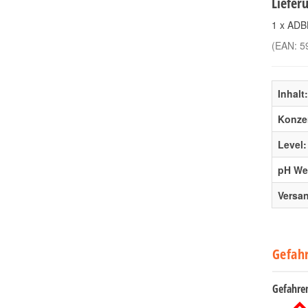
Liefer
1 x ADB
(EAN:
5
Inhalt:
Konzen
Level:
pH Wer
Versa
Gefah
Gefahre