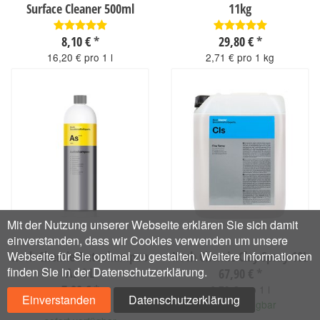
Surface Cleaner 500ml
11kg
8,10 €
*
29,80 €
*
16,20 € pro 1 l
2,71 € pro 1 kg
sofort verfügbar
sofort verfügbar
Mit der Nutzung unserer Webseite erklären Sie sich damit
einverstanden, dass wir Cookies verwenden um unsere
Webseite für Sie optimal zu gestalten. Weitere Informationen
Koch Chemie Autoshampoo
Koch Chemie Clay Spray 10L
finden Sie in der Datenschutzerklärung.
As 1 L
67,90 €
*
7,90 €
*
6,79 € pro 1 l
Einverstanden
Datenschutzerklärung
sofort verfügbar
7,90 € pro 1 l