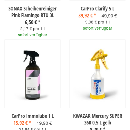
SONAX Scheibenreiniger
CarPro Clarify 5 L
Pink Flamingo RTU 3L
39,92 €
*
49,90 €
6,50 €
*
9,98 € pro 1 l
sofort verfügbar
2,17 € pro 1 l
sofort verfügbar
CarPro Immolube 1 L
KWAZAR Mercury SUPER
360 0,5 L gelb
15,92 €
*
19,90 €
8,70 €
*
31,84 € pro 1 l