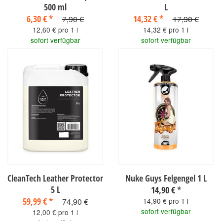
500 ml
L
6,30 €
*
14,32 €
*
7,90 €
17,90 €
12,60 € pro 1 l
14,32 € pro 1 l
sofort verfügbar
sofort verfügbar
CleanTech Leather Protector
Nuke Guys Felgengel 1 L
5 L
14,90 €
*
59,99 €
*
74,90 €
14,90 € pro 1 l
sofort verfügbar
12,00 € pro 1 l