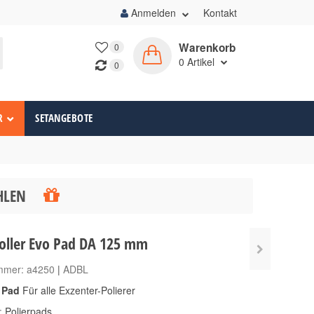
Anmelden
Kontakt
Warenkorb
0
0
Artikel
0
R
SETANGEBOTE
ÄHLEN
oller Evo Pad DA 125 mm
ummer:
a4250
|
ADBL
t Pad
Für alle Exzenter-Polierer
e:
Polierpads