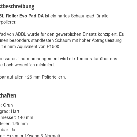
tbeschreibung
L Roller Evo Pad DA
ist ein hartes Schaumpad für alle
polierer.
ad von ADBL wurde für den gewerblichen Einsatz konzipiert. Es
einen besonders standfesten Schaum mit hoher Abtragsleistung
it einem Äquivalent von P1500.
Koch Chemie
Koch Chemie
 besseres Thermomanagement wird die Temperatur über das
Reinigungsknete blau
Schmutzradierer
e Loch wesentlich minimiert.
200g
2,90 €
*
2,90 € pro 1 Stück
r auf allen 125 mm Poliertellern.
35,90 €
*
179,50 € pro 1 kg
chaften
: Grün
grad: Hart
hmesser: 140 mm
rteller: 125 mm
bar: Ja
rer: Exzenter (Zwang & Normal)