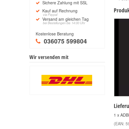
Sichere Zahlung mit SSL
Produk
Kauf auf Rechnung
via Paypal
Versand am gleichen Tag
bei Bestellungen bis 14:00 Uhr
Kostenlose Beratung
036075 599804
Wir versenden mit
Liefer
1 x ADB
(EAN:
5