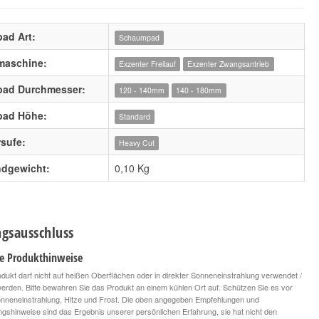
pad Art:
Schaumpad
maschine:
Exzenter Freilauf
Exzenter Zwangsantrieb
rpad Durchmesser:
120 - 140mm
140 - 180mm
pad Höhe:
Standard
rsufe:
Heavy Cut
ndgewicht:
0,10 Kg
gsausschluss
le Produkthinweise
dukt darf nicht auf heißen Oberflächen oder in direkter Sonneneinstrahlung verwendet /
 werden. Bitte bewahren Sie das Produkt an einem kühlen Ort auf. Schützen Sie es vor
onneneinstrahlung, Hitze und Frost. Die oben angegeben Empfehlungen und
ngshinweise sind das Ergebnis unserer persönlichen Erfahrung, sie hat nicht den