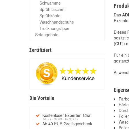
Schwämme
Produk
Sprühflaschen
Das
ADB
Sprühköpfe
Exzenter
Waschhandschuhe
Trocknungslippe
Dieses P
Setangebote
besitzt 
(CUT) m
Zertifiziert
Für ein
gestanzt
Anwendba
Eigens
Die Vorteile
Farbe
Härte
Durc
Kostenloser Experten-Chat
Polie
Mo - Fr 09:00 - 18:00 Uhr
Wasch
Ab 40 EUR Gratisgeschenk
Polie