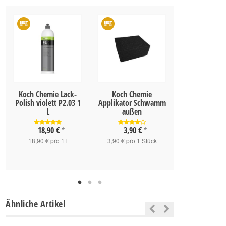
Koch Chemie Lack-
Koch Chemie
Koch Chemie 
Polish violett P2.03 1
Applikator Schwamm
1L
L
außen
20,90 
18,90 €
3,90 €
*
*
20,90 € pro
18,90 € pro 1 l
3,90 € pro 1 Stück
Ähnliche Artikel