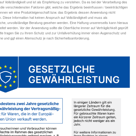
uf Vollständigkeit und ist als Empfehlung zu verstehen. Da es bei der Verarbeitung des
die verschiedensten Faktoren gibt, welche das Ergebnis beeinflussen / beeinträchtigen
nnen wir eine Produkteigenschaft bzw. das Ergebnis dessen Anwendung nicht
n. Diese Information hat keinen Anspruch auf Vollständigkeit und muss als
iche, unvollständige Beratung gesehen werden. Eine Haftung unsererseits kann hieraus
leitet werden. Vor der Anwendung sollte die Oberfläche immer auf Verträglichkeit geprüft
tte tragen Sie zu Ihrem Schutz und zur Unfallverhütung immer einen Augenschutz und
 und ggf einen Atemschutz je nach Sicherheitsanforderung.