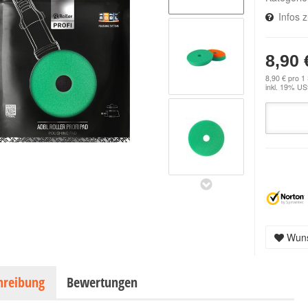
Infos 
8,90 
8,90 € pro 1
inkl. 19% USt
Wuns
hreibung
Bewertungen