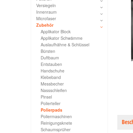
Versiegeln
Innenraum
Microfaser
Zubehör
Applikator Block
Applikator Schwämme
Auslaufhähne & Schlüssel
Bürsten
Duftbaum
Entstauben
Handschuhe
Klebeband
Messbecher
Nassschleifen
Pinsel
Polierteller
Polierpads
Poliermaschinen
Besc
Reinigungsknete
Schaumsprüher