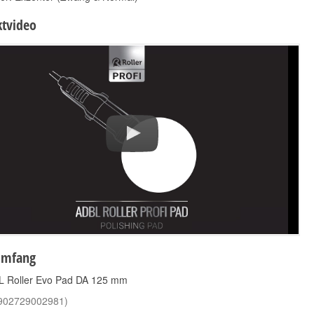
tvideo
CarPro Flashpad
Koch Chemie Heavy
130mm
Cut Pad 126mm
11,92 €
14,90 €
14,90 €
*
*
11,92 € pro 1 Stück
14,90 € pro 1 Stück
umfang
L Roller Evo Pad DA 125 mm
902729002981
)