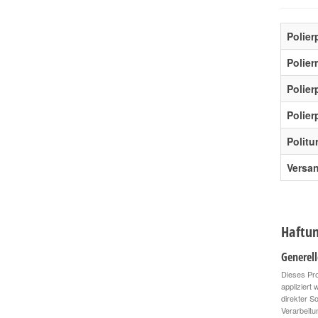
Polier
Polier
Polie
Polier
Politu
Versa
Haftun
Generel
Dieses Pro
appliziert
direkter S
Verarbeitu