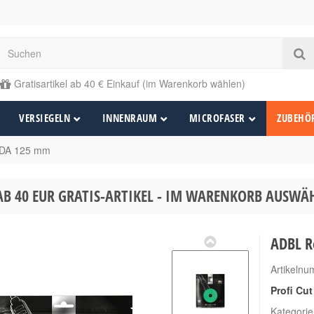
Gratisartikel ab 40 € Einkauf (im Warenkorb wählen)
VERSIEGELN
INNENRAUM
MICROFASER
ZUBEHÖ
 DA 125 mm
AB 40 EUR GRATIS-ARTIKEL - IM WARENKORB AUSW
ADBL R
Artikeln
Profi Cu
Kategori