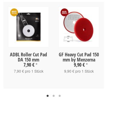
ADBL Roller Cut Pad
GF Heavy Cut Pad 150
ADBL Roller 
DA 150 mm
mm by Menzerna
DA 125
7,90 €
9,90 €
7,90 
*
*
7,90 € pro 1 Stück
9,90 € pro 1 Stück
7,90 € pro 1