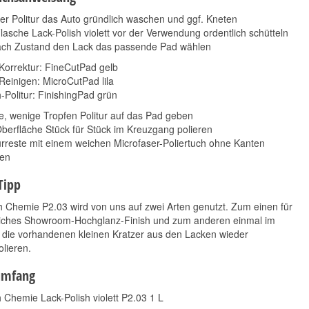
er Politur das Auto gründlich waschen und ggf. Kneten
lasche Lack-Polish violett vor der Verwendung ordentlich schütteln
ach Zustand den Lack das passende Pad wählen
Korrektur: FineCutPad gelb
Reinigen: MicroCutPad lila
h-Politur: FinishingPad grün
e, wenige Tropfen Politur auf das Pad geben
berfläche Stück für Stück im Kreuzgang polieren
urreste mit einem weichen Microfaser-Poliertuch ohne Kanten
en
Tipp
 Chemie P2.03 wird von uns auf zwei Arten genutzt. Zum einen für
kliches Showroom-Hochglanz-Finish und zum anderen einmal im
 die vorhandenen kleinen Kratzer aus den Lacken wieder
lieren.
umfang
 Chemie Lack-Polish violett P2.03 1 L