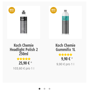
Koch Chemie
Koch Chemie
Koch Che
Headlight Polish 2
Gummifix 1L
Protector 
250ml
9,90 €
28,90 
*
25,90 €
*
9,90 € pro 1 l
28,90 € pro
103,60 € pro 1 l