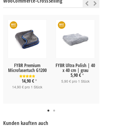
WooCommerce-CrossSelling
FYBR Premium
FYBR Ultra Polish | 40
Rupes Big
Microfasertuch G1200
x 40 cm | grau
LHR15ES 
5,90 €
329,00
*
14,90 €
*
5,90 € pro 1 Stück
329,00 € pro 
14,90 € pro 1 Stück
Kunden kauften auch