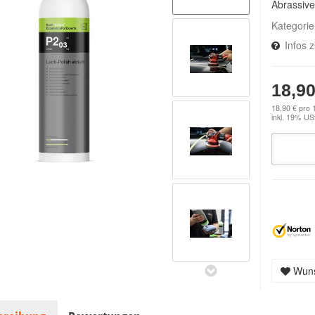
Abrassive
Kategori
Infos 
18,90
18,90 € pro 1
inkl. 19% USt
Wuns