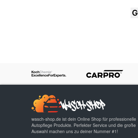
wasch-shop.de ist dein Online Shop für professionelle
Autopflege Produkte. Perfekter Service und die große
Auswahl machen uns zu deiner Nummer #1!