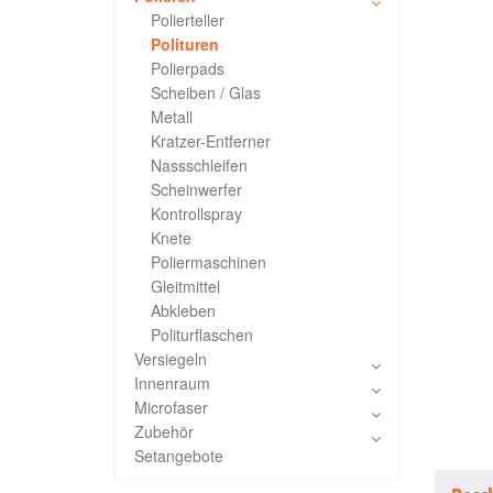
Polierteller
Polituren
Polierpads
Scheiben / Glas
Metall
Kratzer-Entferner
Nassschleifen
Scheinwerfer
Kontrollspray
Knete
Poliermaschinen
Gleitmittel
Abkleben
Politurflaschen
Versiegeln
Innenraum
Microfaser
Zubehör
Setangebote