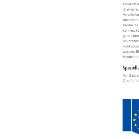
appliziert
direkter S
Verarbeitu
Anspruch a
Produktes 
können, kö
garantiere
unverbindl
nicht abge
werden. Bi
Handschuhe
Speziell
Vor Gebrau
OberflaÌˆc