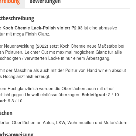
hreibung
Bewertungen
tbeschreibung
e
Koch Chemie Lack-Polish violett P2.03
ist eine abrassive
tur mit mega Finish Glanz.
ser Neuentwicklung (2022) setzt Koch Chemie neue Maßstäbe bei
sh Polituren. Leichter Cut mit maximal möglichem Glanz für allle
eschädigten / verwitterten Lacke in nur einem Arbeitsgang.
FYBR Ultra Polish | 40
Rupes BigFoot
it der Maschine als auch mit der Politur von Hand wir ein absolut
x 40 cm | grau
LHR15ES Std
s Hochglanzfinish erzeugt.
5,90 €
329,00 €
*
*
5,90 € pro 1 Stück
329,00 € pro 1 Stück
em Hochglanzfinish werden die Oberflächen auch mit einer
chicht gegen Umwelt einflüsse überzogen.
Schleifgrad:
2 / 10
ad:
9,3 / 10
ächen
ckierten Oberflächen an Autos, LKW, Wohnmobilen und Motorrädern
uchsanweisung