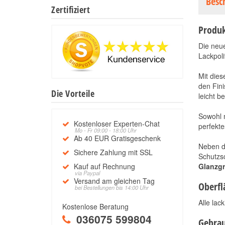
Besc
Zertifiziert
Produk
Die neu
Lackpoli
Mit die
den Fini
Die Vorteile
leicht b
Sowohl m
Kostenloser Experten-Chat
perfekte
Mo - Fr 09:00 - 18:00 Uhr
Ab 40 EUR Gratisgeschenk
Neben d
Sichere Zahlung mit SSL
Schutzs
Kauf auf Rechnung
Glanzgr
via Paypal
Versand am gleichen Tag
Oberfl
bei Bestellungen bis 14:00 Uhr
Alle la
Kostenlose Beratung
036075 599804
Gebra