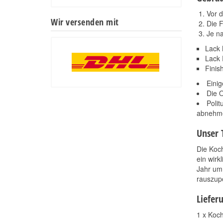
Vor d
Wir versenden mit
Die F
Je n
Lack 
Lack 
Finis
Einig
Die O
Polit
abnehm
Unser 
Die Koch
ein wir
Jahr um
rauszupo
Liefer
1 x Koch