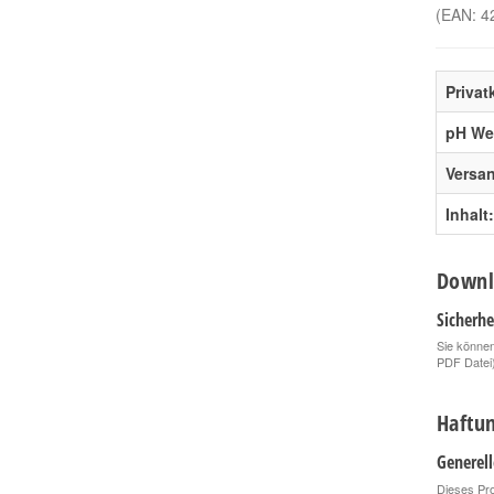
(EAN:
4
Priva
pH Wer
Versa
Inhalt:
Downl
Sicherhe
Sie können
PDF Datei
Haftun
Generel
Dieses Pro