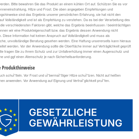
 werden. Bitte bewahren Sie das Produkt an einem kühlen Ort auf. Schützen Sie es vor
onneneinstrahlung, Hitze und Frost. Die oben angegeben Empfehlungen und
ngshinweise sind das Ergebnis unserer persönlichen Erfahrung, sie hat nicht den
uf Vollständigkeit und ist als Empfehlung zu verstehen. Da es bei der Verarbeitung des
die verschiedensten Faktoren gibt, welche das Ergebnis beeinflussen / beeinträchtigen
nnen wir eine Produkteigenschaft bzw. das Ergebnis dessen Anwendung nicht
n. Diese Information hat keinen Anspruch auf Vollständigkeit und muss als
iche, unvollständige Beratung gesehen werden. Eine Haftung unsererseits kann hieraus
leitet werden. Vor der Anwendung sollte die Oberfläche immer auf Verträglichkeit geprüft
tte tragen Sie zu Ihrem Schutz und zur Unfallverhütung immer einen Augenschutz und
 und ggf einen Atemschutz je nach Sicherheitsanforderung.
e Produkthinweise
ch schuÌˆtteln. Vor Frost und uÌˆbermaÌˆßiger Hitze schuÌˆtzen. Nicht auf heißen
hen anwenden. Vor Anwendung auf Eignung und VertraÌˆglichkeit pruÌˆfen.