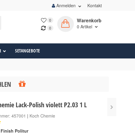
Anmelden
Kontakt
Warenkorb
0
0
Artikel
0
R
SETANGEBOTE
ÄHLEN
emie Lack-Polish violett P2.03 1 L
ummer:
457001
|
Koch Chemie
Finish Politur