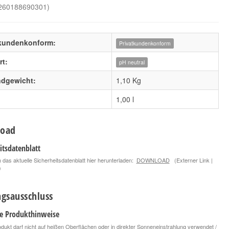
260188690301
)
tkundenkonform:
Privatkundenkonform
t:
pH neutral
ndgewicht:
1,10 Kg
Koch Chemie x The
Koch Chemie Panel
1,00 l
Finisher Clear View |
Preperation Spray
500ml
500ml
6,90 €
13,50 €
*
*
oad
9,20 € pro 1 l
27,00 € pro 1 l
itsdatenblatt
 das aktuelle Sicherheitsdatenblatt hier herunterladen:
DOWNLOAD
(Externer Link |
)
gsausschluss
le Produkthinweise
dukt darf nicht auf heißen Oberflächen oder in direkter Sonneneinstrahlung verwendet /