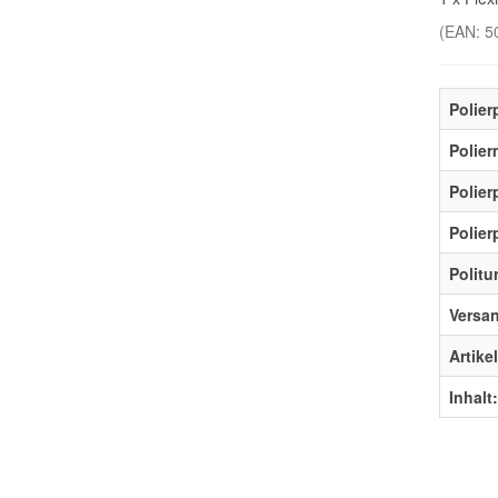
(EAN:
5
Polier
Polier
Polie
Polier
Politu
Versa
Artike
Inhalt: