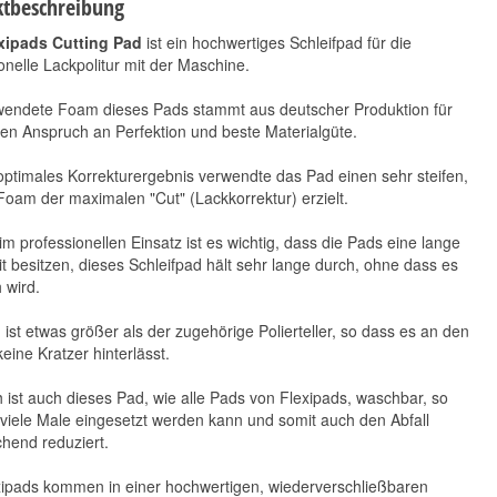
tbeschreibung
xipads Cutting Pad
ist ein hochwertiges Schleifpad für die
onelle Lackpolitur mit der Maschine.
wendete Foam dieses Pads stammt aus deutscher Produktion für
en Anspruch an Perfektion und beste Materialgüte.
optimales Korrekturergebnis verwendte das Pad einen sehr steifen,
FYBR Microfaser
Koch Chemie Green
oam der maximalen "Cut" (Lackkorrektur) erzielt.
Trockentuch 50 x 70
Star Gs | Set ADW
cm
31,15 €
*
m professionellen Einsatz ist es wichtig, dass die Pads eine lange
31,15 € pro l
t besitzen, dieses Schleifpad hält sehr lange durch, ohne dass es
6,90 €
*
 wird.
6,90 € pro 1 Stück
ist etwas größer als der zugehörige Polierteller, so dass es an den
eine Kratzer hinterlässt.
h ist auch dieses Pad, wie alle Pads von Flexipads, waschbar, so
viele Male eingesetzt werden kann und somit auch den Abfall
hend reduziert.
xipads kommen in einer hochwertigen, wiederverschließbaren