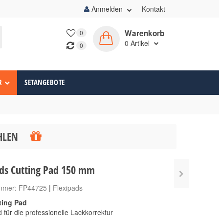
Anmelden
Kontakt
Warenkorb
0
0
Artikel
0
R
SETANGEBOTE
ÄHLEN
ads Cutting Pad 150 mm
ummer:
FP44725
|
Flexipads
tting Pad
d für die professionelle Lackkorrektur