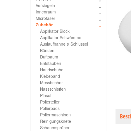
Versiegeln
Innenraum
Microfaser
Zubehör
Applikator Block
Applikator Schwämme
Auslaufhähne & Schlüssel
Bürsten
Duftbaum
Entstauben
Handschuhe
Klebeband
Messbecher
Nassschleifen
Pinsel
Polierteller
Polierpads
Poliermaschinen
Besc
Reinigungsknete
Schaumsprüher