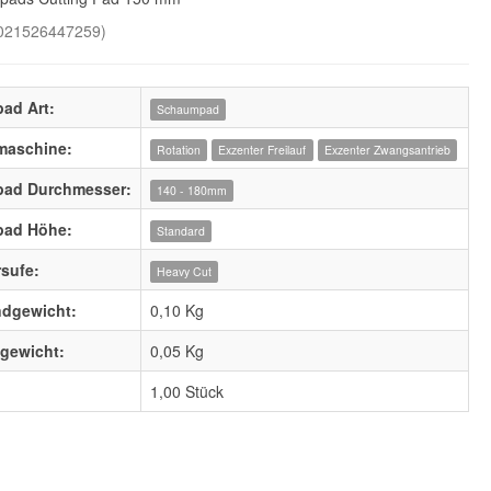
021526447259
)
pad Art:
Schaumpad
maschine:
Rotation
Exzenter Freilauf
Exzenter Zwangsantrieb
rpad Durchmesser:
140 - 180mm
pad Höhe:
Standard
rsufe:
Heavy Cut
ndgewicht:
0,10 Kg
lgewicht:
0,05
Kg
1,00 Stück