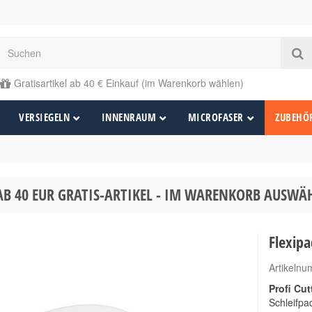
Gratisartikel ab 40 € Einkauf (im Warenkorb wählen)
VERSIEGELN
INNENRAUM
MICROFASER
ZUBEHÖ
AB 40 EUR GRATIS-ARTIKEL - IM WARENKORB AUSW
Flexip
Artikeln
Profi Cu
Schleifpa