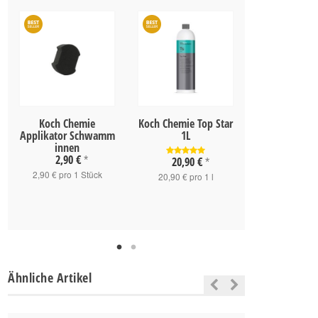
Koch Chemie
Koch Chemie Top Star
FYBR Micro
Applikator Schwamm
1L
Trockentuch 
innen
cm
2,90 €
*
20,90 €
*
6,90 
2,90 € pro 1 Stück
20,90 € pro 1 l
6,90 € pro 1
Ähnliche Artikel