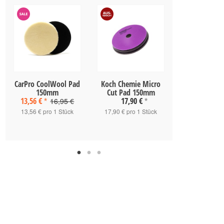
CarPro CoolWool Pad
Koch Chemie Micro
Flexipads Fi
150mm
Cut Pad 150mm
Pad 150
13,56 €
17,90 €
8,50 
16,95 €
*
*
13,56 € pro 1 Stück
17,90 € pro 1 Stück
8,50 € pro 1