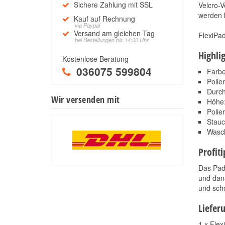
Sichere Zahlung mit SSL
Velcro-
werden 
Kauf auf Rechnung
via Paypal
Versand am gleichen Tag
FlexiPad
bei Bestellungen bis 14:00 Uhr
Highli
Kostenlose Beratung
036075 599804
Farbe
Polie
Durc
Wir versenden mit
Höhe
Polie
Stauc
Wasch
Profit
Das Pad
und dan
und sch
Liefer
1 x Fle