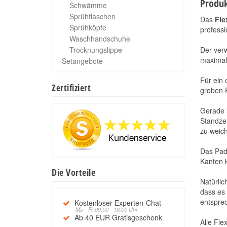
Produk
Schwämme
Sprühflaschen
Das
Fle
Sprühköpfe
professi
Waschhandschuhe
Trocknungslippe
Der ver
maximal
Setangebote
Für ein 
Zertifiziert
groben F
Gerade i
Standzei
zu weich
Das Pad 
Kanten k
Die Vorteile
Natürlic
dass es 
entsprec
Kostenloser Experten-Chat
Mo - Fr 09:00 - 18:00 Uhr
Ab 40 EUR Gratisgeschenk
Alle Fle