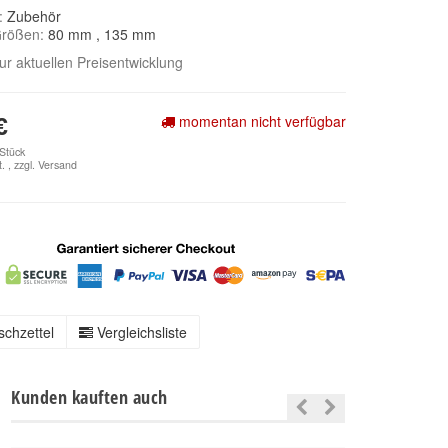
e:
Zubehör
Größen:
80 mm
, 135 mm
zur aktuellen Preisentwicklung
momentan nicht verfügbar
€
 Stück
. , zzgl.
Versand
chzettel
Vergleichsliste
Kunden kauften auch