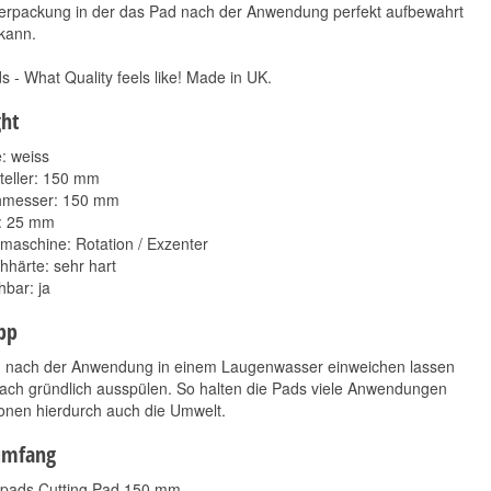
Verpackung in der das Pad nach der Anwendung perfekt aufbewahrt
kann.
s - What Quality feels like! Made in UK.
ght
: weiss
rteller: 150 mm
Flexipads Medium
ADBL Roller Evo Pad
hmesser: 150 mm
Pad 150 mm
DA 125 mm
8,50 €
8,90 €
: 25 mm
*
*
rmaschine: Rotation / Exzenter
8,50 € pro 1 Stück
8,90 € pro 1 Stück
hhärte: sehr hart
bar: ja
ipp
 nach der Anwendung in einem Laugenwasser einweichen lassen
ach gründlich ausspülen. So halten die Pads viele Anwendungen
onen hierdurch auch die Umwelt.
umfang
xipads Cutting Pad 150 mm