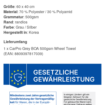
Größe
: 60 x 40 cm
Material
: 70 % Polyester / 30 % Polyamid
Grammatur
: 500gsm
Rand
: randlos
Farbe
: Grau / Silber
Hergestellt in
: Korea
Lieferumfang
1 x CarPro Grey BOA 500gsm Wheel Towel
(EAN:
8809397817039
)