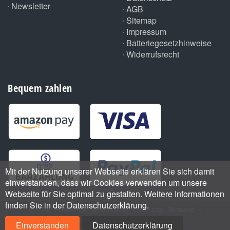
Newsletter
AGB
Sitemap
Impressum
Batteriegesetzhinweise
Widerrufsrecht
Bequem zahlen
Mit der Nutzung unserer Webseite erklären Sie sich damit
einverstanden, dass wir Cookies verwenden um unsere
Webseite für Sie optimal zu gestalten. Weitere Informationen
finden Sie in der Datenschutzerklärung.
•
*
Alle Preise inkl. gesetzlicher USt., zzgl.
Versand
•
Handmade with
by ThemeArt
Einverstanden
Datenschutzerklärung